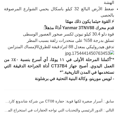
الهشة
ضغط الأرض البالغ 32 كيلو باسكال يحمي الشوارع المرصوفة
بالحصى
⚡ القوة حيثما يكون ذلك مهمًا
قدم محرك Yanmar 3TNV88 أداءً مذهلاً:
قوة دلو 30.4 كيلو نيوتن لكسر صخور العصور الوسطى
تسلق بدرجة 58% على منحدرات زلقة بسبب المطر
تدفق هيدروليكي بمعدل 88 لتر/دقيقة للطرق/الإمساك المتزامن
*"أكملنا المرحلة الأولى في ١١ يومًا، أي أسرع بنسبة ٤٠٪ من
العمل اليدوي. أصبح جهاز CT37B4 أداة الجراحة الدقيقة التي
نستخدمها في المدن التاريخية."*
- لويس مورينو، وكالة البنية التحتية في برشلونة
سابق : أسرار صغيرة لكنها قوية: حفارة CT08 من شركة شاندونغ كارتر للصناعات الثقيلة
التالي : الدور الرئيسي والتحديات التي تواجه الحفارات في استخراج المناجم: عمالقة لا غنى عنها ولكنها معرضة للخطر