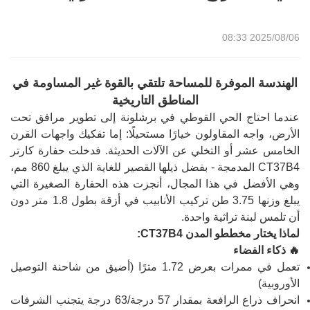
2025/08/06 08:33
الهندسة الموفرة للمساحة تلتقي بالقوة غير المساومة في
المناطق التاريخية
عندما احتاج الحي القوطي في برشلونة إلى تطوير مرافق تحت
الأرض، واجه المقاولون خيارًا مستحيلًا: إما تفكيك واجهات القرن
الخامس عشر أو التخلي عن الآلات الحديثة. فدخلت حفارة كارتر
CT37B4 المدمجة - بفضل ذيلها القصير للغاية الذي يبلغ 860 مم،
وهي الأفضل في هذا المجال، أنجزت هذه الحفارة الصغيرة التي
يبلغ وزنها 3.75 طن تركيب الأنابيب في أزقة بطول 1.8 متر دون
أن تلمس لبنة تراثية واحدة.
لماذا يختار مخططو المدن CT37B4:
🔥 ذكاء الفضاء
تعمل في ممرات بعرض 1.72 مترًا (أضيق من شاحنة التوصيل
الأوروبية)
انحراف ذراع الرافعة بمقدار 57 درجة/63 درجة يتجنب الشرفات