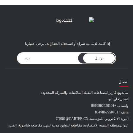
إذا كانت لديك نية شراء أو استخدام الحفارات، يرجى اختيارنا
يرسل
اتصال
شاندونغ كارتر للصناعات الثقيلة الماكينات والشركة المحدودة.
اتصال:
فاي ليو
واتساب:
+8619862950101
هاتف:
+8619862950101
البريد الإلكتروني للمؤسسة:
CT001@CARTER.CN
عنوان:
منطقة التنمية الاقتصادية، مقاطعة لينشو، مدينة ليني، مقاطعة شاندونغ، الصين