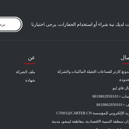
نت لديك نية شراء أو استخدام الحفارات، يرجى اختيارنا
يرس
صال
عن
ونغ كارتر للصناعات الثقيلة الماكينات والشركة
ملف الشركة
حدودة.
شهادة
ال:
فاي ليو
ساب:
+8619862950101
ف:
+8619862950101
ريد الإلكتروني للمؤسسة:
CT001@CARTER.CN
ان:
منطقة التنمية الاقتصادية، مقاطعة لينشو، مدينة