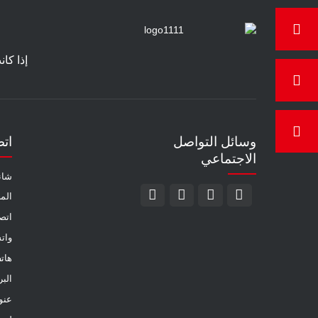
إذا كا
وسائل التواصل
ات
الاجتماعي
شاند
الم
اتص
وات
هات
الب
عنو