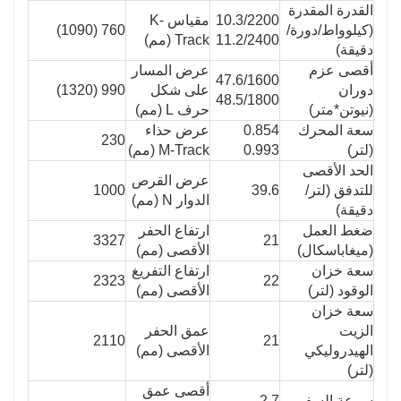
القدرة المقدرة
10.3/2200
مقياس K-
(كيلوواط/دورة/
760 (1090)
11.2/2400
Track (مم)
دقيقة)
أقصى عزم
عرض المسار
47.6/1600
دوران
على شكل
990 (1320)
48.5/1800
(نيوتن*متر)
حرف L (مم)
سعة المحرك
0.854
عرض حذاء
230
(لتر)
0.993
M-Track (مم)
الحد الأقصى
عرض القرص
للتدفق (لتر/
39.6
1000
الدوار N (مم)
دقيقة)
ضغط العمل
ارتفاع الحفر
3327
21
(ميغاباسكال)
الأقصى (مم)
سعة خزان
ارتفاع التفريغ
2323
22
الوقود (لتر)
الأقصى (مم)
سعة خزان
الزيت
عمق الحفر
2110
21
الهيدروليكي
الأقصى (مم)
(لتر)
أقصى عمق
سرعة السفر
2.7