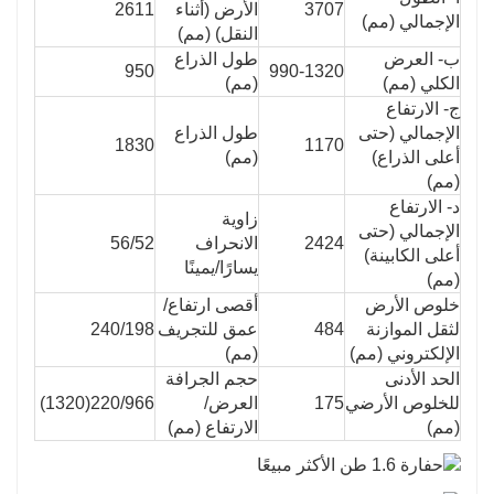
3707
الأرض (أثناء
2611
الإجمالي (مم)
النقل) (مم)
ب- العرض
طول الذراع
950
990-1320
الكلي (مم)
(مم)
ج- الارتفاع
الإجمالي (حتى
طول الذراع
1830
1170
أعلى الذراع)
(مم)
(مم)
د- الارتفاع
زاوية
الإجمالي (حتى
2424
الانحراف
56/52
أعلى الكابينة)
يسارًا/يمينًا
(مم)
خلوص الأرض
أقصى ارتفاع/
لثقل الموازنة
484
عمق للتجريف
240/198
الإلكتروني (مم)
(مم)
الحد الأدنى
حجم الجرافة
للخلوص الأرضي
175
العرض/
220/966(1320)
(مم)
الارتفاع (مم)