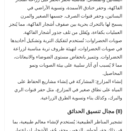
الفاكهة، وحفر خنادق الأسمدة، وتسوية الأراضي في
البساتين، وحفر قنوات الصرف. جسمها الصغير والمرن
يسمح لها بالتحرك بحرية بين صفوف أشجار الفاكهة، مما يُنجز
العمليات بكفاءة، ويُقلل من تلف جذور أشجار الفاكهة.
صوبات الخضراوات: تُستخدم لتفكيك التربة وتشكيل أخاديدها
في صوبات الخضراوات، لتهيئة ظروف تربة مناسبة لزراعة
الخضراوات. وتتميز بانخفاض مستوى الضوضاء والانبعاثات،
مما لا يُسبب أي آثار سلبية على بيئة الصوبات ونمو
المحاصيل.
إنشاء المزارع: المشاركة في إنشاء مشاريع الحفاظ على
المياه على نطاق صغير في المزارع، مثل حفر قنوات الري
والبرك، وكذلك بناء وتسوية الطرق الزراعية.
(II) مجال تنسيق الحدائق
تشجير المناظر الطبيعية: يُستخدم لإنشاء معالم طبيعية، بما
في ذلك حفر أحواض الزهور، وحفر حُفر الأشجار لزراعتها،