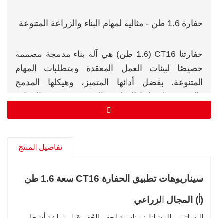
حفارة 1.6 طن - مثالية لمهام البناء والزراعة المتنوعة
حفارتنا CT16 (1.6 طن) هي آلة بناء مدمجة مصممة
خصيصًا لبيئات العمل المعقدة ومتطلبات المهام
المتنوعة. بفضل أدائها المتميز، وهيكلها المدمج
والمرن، وتكويناتها الوظيفية الغنية، تتميز هذه الحفارة
عن العديد من الحفارات الصغيرة، وتُعدّ مساعدًا
موثوقًا به لعملياتكم الهندسية. سواءً كان العمل في
مساحات ضيقة في البناء الحضري، أو في البناء
تفاصيل المنتج
الدقيق في الزراعة وتنسيق الحدائق، فإنها قادرة على
إنجاز المهام بسهولة وكفاءة.
سيناريوهات تطبيق الحفارة CT16 سعة 1.6 طن
(أ) المجال الزراعي
البساتين والمشاتل: مناسبة لحفر الحُفر قبل زراعة أشجار