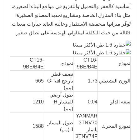
أساسية كالحفر والتحميل والتفريغ في مواقع البناء الصغيرة،
مثل بناء المنازل الخاصة ومشاريع تجديد المصانع الصغيرة.
تُوفّر ميزاتها منخفضة الاستثمار وعالية العائد خيارات معدات
فعّالة من حيث التكلفة لمقاولي الهندسة على نطاق صغير.
CT16-
CT16-
نموذج
نموذج
9BE/B4E
9BE/B4E
نصف قطر
الوزن التشغيلي
1.73
تأرجح G-Tail
665
(مم)
طول أرضي
سعة الدلو
0.04
للمسار H
1210
(مم)
YANMAR
3TNV70
طول المسار
نموذج المحرك
1588
يانمار
J (مم)
3TNV74F