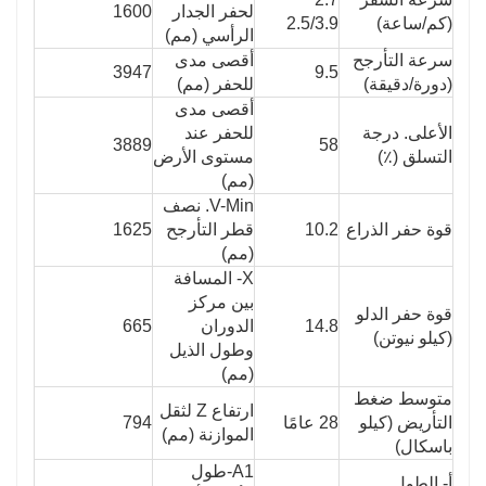
لحفر الجدار
1600
(كم/ساعة)
2.5/3.9
الرأسي (مم)
سرعة التأرجح
أقصى مدى
3947
9.5
(دورة/دقيقة)
للحفر (مم)
أقصى مدى
الأعلى. درجة
للحفر عند
3889
58
التسلق (٪)
مستوى الأرض
(مم)
V-Min. نصف
قوة حفر الذراع
10.2
قطر التأرجح
1625
(مم)
X- المسافة
بين مركز
قوة حفر الدلو
14.8
الدوران
665
(كيلو نيوتن)
وطول الذيل
(مم)
متوسط ​​ضغط
ارتفاع Z لثقل
التأريض (كيلو
28 عامًا
794
الموازنة (مم)
باسكال)
A1-طول
أ- الطول