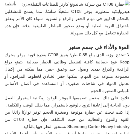
مزود بأنظمة
هيدروليكية متطورة، يوفر CT08 تشغيلًا سلسًا، مما يسمح للمشغلين
بالتحكم الدقيق في مهام الحفر والرفع والتسوية. سواء كان الأمر يتعلق
باختراق التربة الصلبة أو وضع صخور المناظر الطبيعية بدقة، فإن هذه
الحفارة تتعامل مع كل ذلك بسهولة.
القوة والأداء في جسم صغير
لا تنخدع بوزنه الذي يبلغ 0.85 طن؛ يتميز CT08 بقدرة قوية. يوفر محرك
Koop قوة حصانية كافية لتشغيل وظائف الحفار بفعالية. يتمتع ذراع
الرافعة والذراع بمدى وصول جيد وعمق حفر، مما يمكنه من إكمال
مجموعة متنوعة من المهام. يمكنها حفر الخنادق لخطوط المرافق، أو
تحميل المواد في شاحنات صغيرة، أو المساعدة في أعمال الأساس
للمباني الصغيرة الحجم.
علاوة على ذلك، يضمن تصميمها الموفر للوقود إمكانية استمرار العمل
دون الحاجة إلى إعادة التزود بالوقود باستمرار، مما يقلل الوقت والتكلفة.
إذا كنت تبحث عن حفارة موثوقة وصغيرة الحجم توفر توازنًا رائعًا بين
القوة والتنوع والفعالية من حيث التكلفة، فإن حفارة CT08 من
Shandong Carter Heavy Industry تستحق النظر فيها بالتأكيد.
إنها شهادة على حقيقة مفادها أنه في بعض الأحيان، تأتي أفضل الأشياء