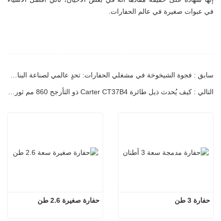
في عبوات صغيرة في عالم الحفارات.
سابق : فجوة الشيخوخة في مشغلي الحفارات: تحدٍ عالمي لصناعة البناء وحلولها
التالي : كيف يُحدث ذيل طائرة Carter CT37B4 ذو التأرجح 860 مم ثورةً في مشاريع التجديد الحضري
حفارة 3 طن
حفارة صغيرة 2.6 طن