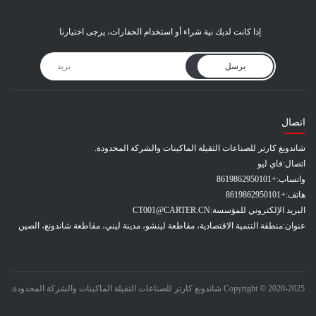
إذا كانت لديك نية شراء أو استخدام الحفارات، يرجى اختيارنا
يرسل
اتصال
شاندونغ كارتر للصناعات الثقيلة الماكينات والشركة المحدودة.
اتصال:
فاي ليو
واتساب:
+8619862950101
هاتف:
+8619862950101
البريد الإلكتروني للمؤسسة:
CT001@CARTER.CN
عنوان:
منطقة التنمية الاقتصادية، مقاطعة لينشو، مدينة ليني، مقاطعة شاندونغ، الصين
Copyright © 2020-2025 شاندونغ كارتر للصناعات الثقيلة الماكينات والشركة المحدودة.