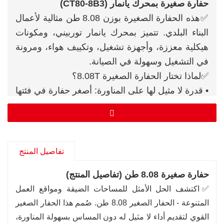
حفارة صغيرة بمحرك يانمار (CT80-8B3)
✅هذه الحفارة الصغيرة بوزن 8.08 طن مثالية لأعمال
البناء البلدي. تتميز بمحرك يانمار توربيني، ومكونات
هيكلية معززة، وأجهزة تشغيل، وتكييف هواء، ومرونة
في التشغيل وسهولة في الصيانة.
✅لماذا تختار الحفارة الصغيرة 8.08T؟
• قدرة لا مثيل لها على المناورة: أصغر حفارة في فئتها
من حيث الوزن، وهي مصممة للمساحات الضيقة.
• ملحقات متعددة الاستخدامات: قم بالتخصيص لأي
مهمة باستخدام مجموعة واسعة من الأدوات
المتوافقة.
تفاصيل المنتج
• أداء موثوق به: تم تصميمه ليكون متينًا، وفعالًا،
حفارة صغيرة 8.08 طن (تفاصيل المنتج)
وصيانة منخفضة.
✅اكتشف الحل الأمثل للمساحات الضيقة ومواقع العمل
• راحة المشغل: كابينة واسعة مع عناصر تحكم
المتنوعة - الحفار الصغير 8.08 طن. صُمم هذا الحفار الصغير
متقدمة لتحقيق إنتاجية طوال اليوم.
القوي لتقديم أداء لا مثيل له دون المساس بسهولة المناورة،
• تصميم صديق للبيئة: يلبي معايير الانبعاثات الصارمة