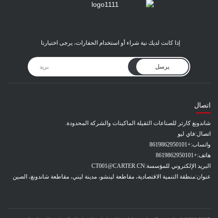
إذا كانت لديك نية شراء أو استخدام الحفارات، يرجى اختيارنا
يرسل
اتصال
شاندونغ كارتر للصناعات الثقيلة الماكينات والشركة المحدودة.
اتصال:
فاي ليو
واتساب:
+8619862950101
هاتف:
+8619862950101
البريد الإلكتروني للمؤسسة:
CT001@CARTER.CN
عنوان:
منطقة التنمية الاقتصادية، مقاطعة لينشو، مدينة ليني، مقاطعة شاندونغ، الصين