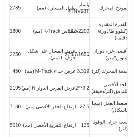
يانمار
نموذج المحرك
طول المسار J (مم)
2785
4TNV98T
القدرة المقدرة
(كيلوواط/دورة/
56.5/2200
مقياس K-Track (مم)
1800
دقيقة)
أقصى عزم دوران
عرض المسار على شكل
2250
273.7/1650
(نيوتن*متر)
حرف L (مم)
سعة المحرك (لتر)
3.319
عرض حذاء M-Track (مم)
450
الحد الأقصى
79.2*2
عرض القرص الدوار N (مم)
2195
للتدفق (لتر/دقيقة)
ضغط العمل (ميجا
27.5
ارتفاع الحفر الأقصى (مم)
7130
باسكال)
سعة خزان الوقود
135
ارتفاع التفريغ الأقصى (مم)
5010
(لتر)