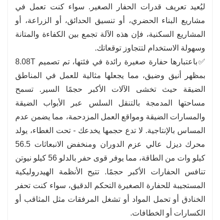
ليُعيد تعريف قدرات الحفار الصغير. سواء كنت تعمل في
مع توفير الوقود.
مشاريع البناء الحضري، أو تنسيق الحدائق، أو الزراعة، أو
المشاريع السكنية، فإن هذه الآلة تجمع بين الكفاءة والمتانة
وسهولة الاستخدام لتتجاوز توقعاتك.
✅باعتبارها حفارة صغيرة رائدة في فئتها، تم تصميم 8.08T
بمظهر أنيق وضيق، مما يجعلها مثالية للعمل في المناطق
الضيقة حيث تخشى الآلات الأكبر حجمًا السير. تسمح
مساحتها المدمجة بالتنقل السلس عبر الأبواب الضيقة
والمسارات الضيقة ومواقع العمل المزدحمة، مما يضمن عدم
المساس بالإنتاجية. لا تدع حجمها يخدعك - تحت الغطاء، يولد
محرك ديزل عالي عزم الدوران ومنخفض الانبعاثات 56.5
كيلو وات من الطاقة، مما يوفر قوى حفر بالدلو 56 كيلو نيوتن
تنافس الحفارات الأكبر حجمًا. تتيح الأنظمة الهيدروليكية
المستجيبة للحفارة الصغيرة التحكم الدقيق، سواء كنت تحفر
الخنادق أو تحمل المواد أو تشغل المرفقات مثل المثاقب أو
الكسارات أو الخطافات.