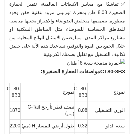
✅تماشيًا مع معايير الانبعاثات العالمية، تتميز الحفارة
الصغيرة 8.08 طن بمحرك توربيني مزود بتقنية حقن وقود
متطورة. تصميمها منخفض الضوضاء والاهتزاز يجعلها مناسبة
للمناطق الحساسة للضوضاء مثل المناطق السكنية أو
مشاريع مراكز المدن، مما يضمن الامتثال للوائح المحلية. من
خلال الجمع بين القوة والتوفير، تساعدك هذه الآلة على خفض
تكاليف التشغيل مع تقليل بصمتك الكربونية.
CT80-8B3
مواصفات الحفارة الصغيرة:
CT80-
CT80-
نموذج
نموذج
8B3
8B3
نصف قطر تأرجح G-Tail
الوزن التشغيلي
8.08
1870
(مم)
سعة الدلو
0.32
طول أرضي للمسار H (مم)
2200