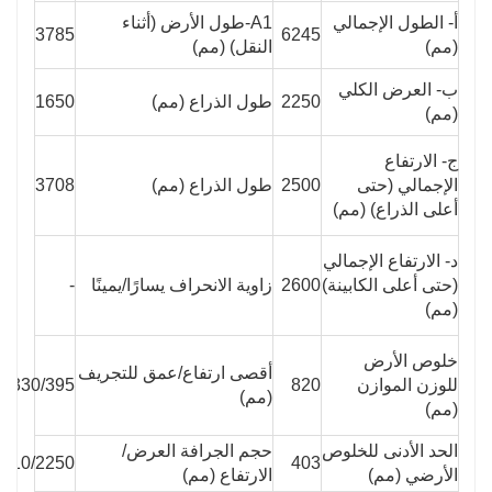
أ- الطول الإجمالي
A1-طول الأرض (أثناء
3785
6245
(مم)
النقل) (مم)
ب- العرض الكلي
2250
طول الذراع (مم)
1650
(مم)
ج- الارتفاع
الإجمالي (حتى
2500
طول الذراع (مم)
3708
أعلى الذراع) (مم)
د- الارتفاع الإجمالي
(حتى أعلى الكابينة)
2600
زاوية الانحراف يسارًا/يمينًا
-
(مم)
خلوص الأرض
أقصى ارتفاع/عمق للتجريف
للوزن الموازن
820
330/395
(مم)
(مم)
الحد الأدنى للخلوص
حجم الجرافة العرض/
410/2250
403
الأرضي (مم)
الارتفاع (مم)