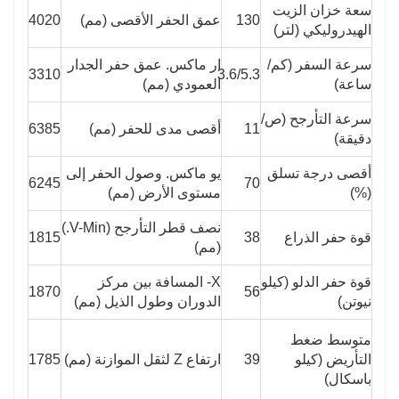
سعة خزان الزيت
130
عمق الحفر الأقصى (مم)
4020
الهيدروليكي (لتر)
سرعة السفر (كم/
ار ماكس. عمق حفر الجدار
3310
3.6/5.3
ساعة)
العمودي (مم)
سرعة التأرجح (ص/
11
أقصى مدى للحفر (مم)
6385
دقيقة)
أقصى درجة تسلق
يو ماكس. وصول الحفر إلى
6245
70
(%)
مستوى الأرض (مم)
نصف قطر التأرجح (V-Min.)
قوة حفر الذراع
38
1815
(مم)
قوة حفر الدلو (كيلو
X- المسافة بين مركز
1870
56
نيوتن)
الدوران وطول الذيل (مم)
متوسط ​​ضغط
التأريض (كيلو
39
ارتفاع Z لثقل الموازنة (مم)
1785
باسكال)