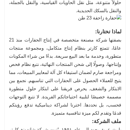
حلولاً متنوعة، مثل نقل الحاويات القياسية، والنقل بالجملة،
والنقل بالسكك الحديدية.
لماذا تختارنا:
بصفتها شركة مصنعة متخصصة في إنتاج الحفارات منذ 21
عامًا، تتمتع كارتر بنظام إنتاج متكامل، ومجموعة منتجات
متطورة، وخدمة ما بعد البيع سريعة. بدءًا من شراء المكونات
وإنتاجها، وصولًا إلى شحن المنتجات النهائية، نتبع نظام فحص
ومراجعة صارم لضمان استيفاء كل آلة لمعايير المبيعات، مما
يتيح للعملاء الحصول على الحفارات التي تناسبهم. نجمع بين
الابتكار والشغف. يحرص فريقنا على ابتكار حلول متطورة
مصممة خصيصًا لتلبية احتياجاتكم الفريدة. لا نتبع التوجهات
فحسب، بل نحددها. اخترنا لشراكة ديناميكية تدفع رؤيتكم
قدمًا وتقدم لكم ميزة تنافسية متميزة.
ملف الشركة:
بإرث عريق يعود إلى عام ١٩٥١، بُنيت شركة شاندونغ كارتر