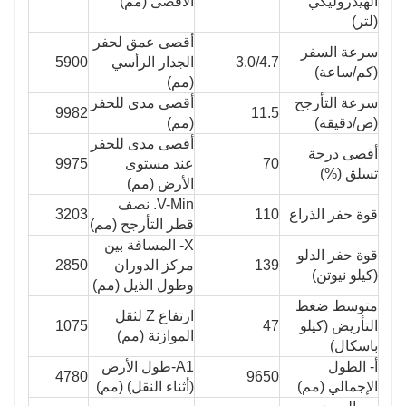
الهيدروليكي
الأقصى (مم)
(لتر)
أقصى عمق لحفر
سرعة السفر
3.0/4.7
الجدار الرأسي
5900
(كم/ساعة)
(مم)
سرعة التأرجح
أقصى مدى للحفر
9982
11.5
(ص/دقيقة)
(مم)
أقصى مدى للحفر
أقصى درجة
70
عند مستوى
9975
تسلق (%)
الأرض (مم)
V-Min. نصف
قوة حفر الذراع
110
3203
قطر التأرجح (مم)
X- المسافة بين
قوة حفر الدلو
139
مركز الدوران
2850
(كيلو نيوتن)
وطول الذيل (مم)
متوسط ​​ضغط
ارتفاع Z لثقل
التأريض (كيلو
47
1075
الموازنة (مم)
باسكال)
أ- الطول
A1-طول الأرض
4780
9650
الإجمالي (مم)
(أثناء النقل) (مم)