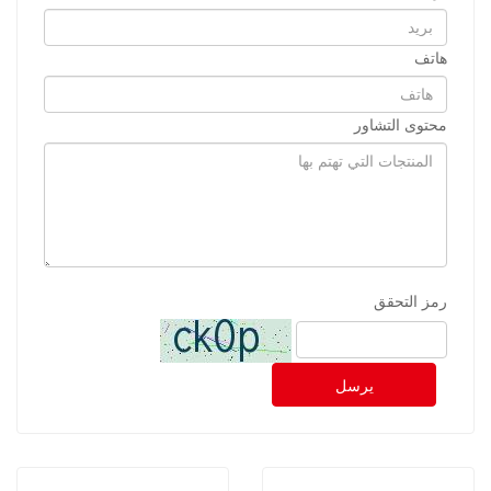
هاتف
محتوى التشاور
رمز التحقق
يرسل