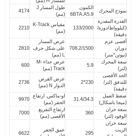
للمسار H (مم)
الكمون
طول المسار J
نموذج المحرك
4174
6BTA.A5.9
(مم)
القدرة المقدرة
مقياس K-Track
(كيلوواط/دورة/
133/2000
2210
(مم)
دقيقة)
أقصى عزم
عرض المسار
دوران
708.2/1500
على شكل حرف
2810
(نيوتن*متر)
L (مم)
سعة المحرك
عرض حذاء M-
600
5.9
(لتر)
Track (مم)
الحد الأقصى
عرض القرص
للتدفق (لتر/
230*2
2736
الدوار N (مم)
دقيقة)
ضغط العمل
او-ماكس. ارتفاع
9970
31.4/34.3
(ميجا باسكال)
الحفر (مم)
سعة خزان
ارتفاع التفريغ
7000
360
الوقود (لتر)
الأقصى (مم)
سعة خزان
الزيت
عمق الحفر
6622
295