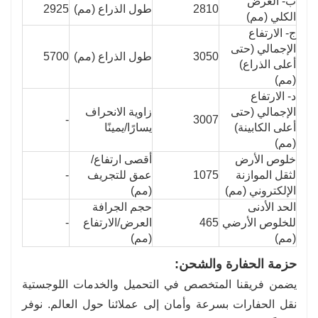
ب- العرض
2810
طول الذراع (مم)
2925
الكلي (مم)
ج- الارتفاع
الإجمالي (حتى
3050
طول الذراع (مم)
5700
أعلى الذراع)
(مم)
د- الارتفاع
الإجمالي (حتى
زاوية الانحراف
-
3007
أعلى الكابينة)
يسارًا/يمينًا
(مم)
خلوص الأرض
أقصى ارتفاع/
لثقل الموازنة
1075
عمق للتجريف
-
الإلكتروني (مم)
(مم)
الحد الأدنى
حجم الجرافة
للخلوص الأرضي
465
العرض/الارتفاع
-
(مم)
(مم)
حزمة الحفارة والشحن:
يضمن فريقنا المتخصص في التحميل والخدمات اللوجستية
نقل الحفارات بسرعة وأمان إلى عملائنا حول العالم. نوفر