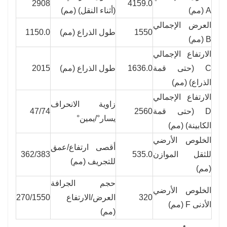
2908
4159.0
A (مم)
(أثناء النقل) (مم)
العرض الإجمالي
1550
طول الذراع (مم)
1150.0
B (مم)
الارتفاع الإجمالي
C (حتى قمة
1636.0
طول الذراع (مم)
2015
الذراع) (مم)
الارتفاع الإجمالي
زاوية الانحراف
D (حتى قمة
2560
47/74
يسار°/يمين°
الكابينة) (مم)
الخلوص الأرضي
أقصى ارتفاع/عمق
للثقل الموازن
535.0
362/383
للتجريف (مم)
(مم)
حجم الجرافة
الخلوص الأرضي
320
العرض/الارتفاع
270/1550
الأدنى F (مم)
(مم)