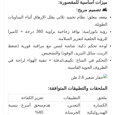
ميزات أساسية للمقصورة:
🛋️ تصميم مريح:
مقعد معلق: نظام تخميد ثلاثي يقلل الإرهاق أثناء المناوبات
الطويلة.
رؤية بانورامية: نوافذ زجاجية بزاوية 360 درجة + كاميرا
للرؤية الخلفية لتعزيز السلامة.
لوحة تحكم ذكية: شاشة لمس مع مراقبة فورية (ضغط
الزيت، سائل التبريد، الوقود) والتشخيص.
التحكم في المناخ: تكييف/تدفئة + تنقية الهواء لراحة في
الظروف الجوية القاسية.
الملحقات والتطبيقات المتوافقة:
ملحق
التطبيقات
تعزيز الكفاءة
الكسارة
التعدين، هدم
سحق أسرع بنسبة
الهيدروليكية
الخرسانة
40%