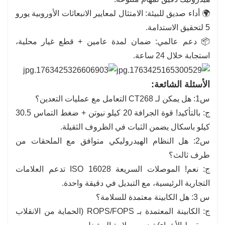
🌍 أداء صديق للبيئة: الامتثال لمعايير الانبعاثات الأوروبية يورو
5 لتحقيق الاستدامة.
📦 دعم عالمي: ضمان لمدة عامين + قطع غيار محلية،
استجابة خلال 24 ساعة.
الأسئلة الشائعة:
س1: هل يمكن لـ CT268 التعامل مع عمليات التعدين؟
ج: بالتأكيد! قوة الجرافة 20 كيلو نيوتن + ضغط التماس 30.5
كيلو باسكال يضمن الثبات في الظروف الثقيلة.
س2: هل النظام الهيدروليكي متوافق مع الملحقات من
طرف ثالث؟
ج: نعم! الموصلات السريعة ISO 16028 تدعم العلامات
التجارية الرئيسية، مع التبديل في دقيقة واحدة.
س 3: هل الكابينة معتمدة للسلامة؟
ج: الكابينة المعتمدة بـ ROPS/FOPS (الحماية من الانقلاب