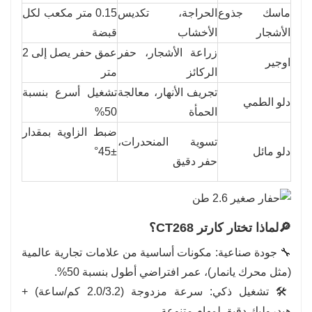
ماسك جذوع
الحراجة، تكديس
0.15 متر مكعب لكل
الأشجار
الأخشاب
قبضة
زراعة الأشجار، حفر
عمق حفر يصل إلى 2
اوجير
الركائز
متر
تجريف الأنهار، معالجة
تشغيل أسرع بنسبة
دلو الطمي
الحمأة
50%
ضبط الزاوية بمقدار
تسوية المنحدرات،
دلو مائل
±45°
حفر دقيق
🔎لماذا تختار كارتر CT268؟
🔧 جودة صناعية: مكونات أساسية من علامات تجارية عالمية
(مثل محرك يانمار)، عمر افتراضي أطول بنسبة 50%.
🛠️ تشغيل ذكي: سرعة مزدوجة (2.0/3.2 كم/ساعة) +
هيدروليك دقيق لمهام متنوعة.