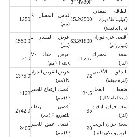
3TNV80F
الطاقة المقدرة
قياس المسار K
(كيلوواط/دورة
15.2/2500
1250
(مم)
في الدقيقة)
أقصى عزم دوران
عرض المسار L
1550.0
63.2/1800
(نيوتن*م)
(مم)
سعة المحرك
عرض حذاء M-
250
1.267
(لتر)
Track (مم)
التدفق الأقصى
عرض القرص الدوار
1375.0
72
(لتر/دقيقة)
N (مم)
ضغط العمل
أقصى ارتفاع للحفر
4132
24.5
(ميجا باسكال)
O (مم)
سعة خزان الوقود
أقصى ارتفاع
2742.0
35
(لتر)
للتفريغ P (مم)
سعة خزان الزيت
أقصى عمق للحفر
2485
28
الهيدروليكي (لتر)
Q (مم)