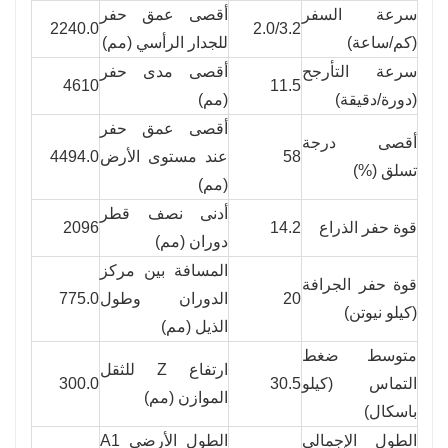
سرعة السفر
أقصى عمق حفر
2240.0
2.0/3.2
(كم/ساعة)
للجدار الرأسي (مم)
سرعة التأرجح
أقصى مدى حفر
4610
11.5
(دورة/دقيقة)
(مم)
أقصى عمق حفر
أقصى درجة
58
عند مستوى الأرض
4494.0
تسلق (%)
(مم)
أدنى نصف قطر
قوة حفر الذراع
14.2
2096
دوران (مم)
المسافة بين مركز
قوة حفر الجرافة
20
الدوران وطول
775.0
(كيلو نيوتن)
الذيل (مم)
متوسط ضغط
ارتفاع Z للثقل
التماس (كيلو
30.5
300.0
الموازن (مم)
باسكال)
الطول الإجمالي
الطول الأرضي A1