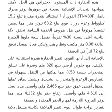
مع دعم لأكثر من 20 ملحقًا، بما في ذلك الماسكات،
هذه الحفارة ذات المستوى الاحترافي هي الحل الأمثل
والمثاقب، والكسارات الهيدروليكية.
لمواجهة التحديات الإنشائية الصعبة. في جوهرها، يوفر محرك
يانمار 3TNV80F القوي أداءً استثنائياً بقدرة مقدرة تبلغ 15.2
كيلوواط وعزم دوران قوي يبلغ 63.2 نيوتن متر، مما يضمن
تشغيلاً موثوقاً في ظل ظروف الخدمة الشاقة. تحقق الآلة
إنتاجية أعلى بنسبة 30% تقريباً، بفضل سعة دلوها الكبيرة
البالغة 0.08 متر مكعب ونظام هيدروليكي فعال بمعدل تدفق
يبلغ 72 لتراً في الدقيقة.
بالإضافة إلى أدائها القوي، تتميز الحفارة بقدرة استثنائية على
التكيف، مع خلوص أرضي يبلغ 320 ملم وقدرة على تسلق
المنحدرات بنسبة 58%، مما يمكنها من التنقل بسهولة في
التضاريس الوعرة والمنحدرات الشديدة. ويشمل نطاق عملها
المذهل أقصى عمق حفر يبلغ 2,465 ملم، وأقصى مدى يصل
إلى 4,610 ملم، وأقصى ارتفاع حفر يبلغ 4,132 ملم، مما
يوفر المرونة اللازمة لمهام الحفر المعقدة والعميقة.
لتعزيز الراحة طوال اليوم، تتميز الماكينة بكابينة مشغل ذكية