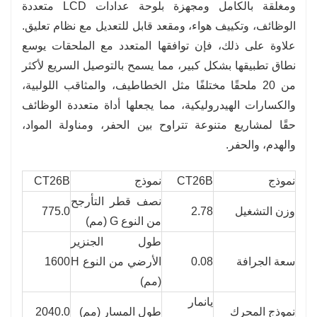
ومغلقة بالكامل ومجهزة بلوحة عدادات LCD متعددة
الوظائف، وتكييف هواء، ومقعد قابل للتعديل مع نظام تعليق.
علاوة على ذلك، فإن توافقها المتعدد مع الملحقات يوسع
نطاق تطبيقها بشكل كبير، مما يسمح بالتوصيل السريع لأكثر
من 20 ملحقًا مختلفًا مثل الخطاطيف، والمثاقب اللولبية،
والكسارات الهيدروليكية، مما يجعلها أداة متعددة الوظائف
حقًا لمشاريع متنوعة تتراوح بين الحفر، ومناولة المواد،
والهدم، والحفر.
نموذج
CT26B
نموذج
CT26B
نصف قطر التأرجح
وزن التشغيل
2.78
775.0
من النوع G (مم)
طول الجنزير
سعة الجرافة
0.08
الأرضي من النوع H
1600
(مم)
يانمار
نموذج المحرك
طول المسار (مم)
2040.0