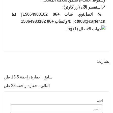
وسقوط الأشياء) تضمن سلامة المشغل.
📍استفسر الآن (زر كارتر):
📞 اتصل/وي شات +86 15064983182 | 📧
ct008@carter.cn | 🤙واتساب +86 15064983182
يشارك:
سابق : حفارة زاحفة 13.5 طن
التالي : حفارة زاحفة 23 طن
اسم