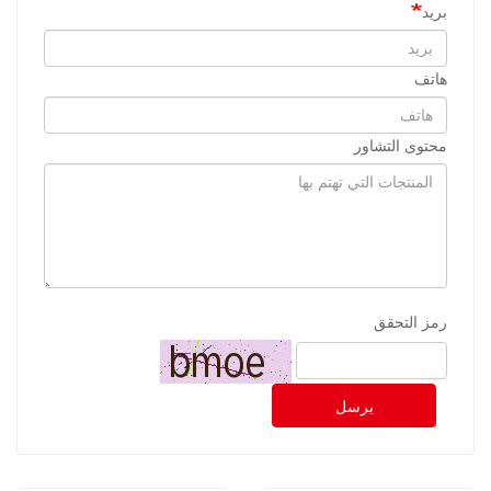
بريد
هاتف
محتوى التشاور
رمز التحقق
يرسل