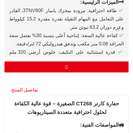
🗝️الميزات الرئيسية:
✅ طاقة احترافية: مزودة بمحرك يانمار 3TNV80F، القادر
على التعامل مع المهام الثقيلة بقدرة مقدرة 15.2 كيلوواط
وعزم دوران 63.2 نيوتن متر.
✅ كفاءة عالية السعة: إنتاجية أعلى بنسبة 30% بفضل سعة
الجرافة 0.08 متر مكعب وتدفق هيدروليكي 72 لتر/دقيقة.
✅ قدرة استثنائية على التكيف: خلوص أرضي 320 ملم
وقدرة تسلق قصوى 58% تسمح بالتنقل في التضاريس
الوعرة والمنحدرات الشديدة.
✅ مدى وعمق ممتدين: للمهام المعقدة، أقصى ارتفاع للحفر
4132 ملم، وأقصى مدى 4610 ملم، وأقصى عمق للحفر
تفاصيل المنتج
2465 ملم.
✅ كابينة مشغل ذكية: مغلقة بالكامل، مع لوحة عدادات LCD
حفارة كارتر CT268 الصغيرة – قوة عالية الكفاءة
متعددة الوظائف، وتكييف هواء، ومقعد معلق قابل للتعديل
لحلول احترافية متعددة السيناريوهات
للراحة طوال اليوم.
🚜المواصفات الفنية:
✅ توافق متعدد الملحقات: يتيح مجموعة واسعة من العمليات