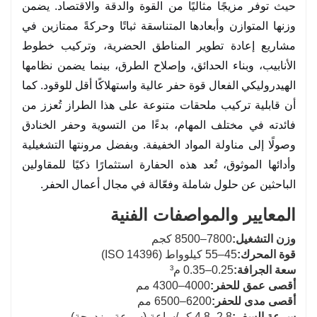
طبقة أساسية ← حماية من التآكل
حيث توفر مزيجًا مثاليًا من القوة والدقة والاقتصاد. يضمن
الطبقة العلوية ← بولي يوريثان صناعي
وزنها المتوازن وأبعادها المتناسقة ثباتًا وحركةً ممتازين في
5. التجميع النهائي والاختبار
مشاريع إعادة تطوير المناطق الحضرية، وتركيب خطوط
تركيب النظام الكهربائي
الأنابيب، وبناء الحدائق، وإصلاح الطرق، بينما يضمن نظامها
تجميع المقصورة واختبار السلامة
الهيدروليكي الفعال قوة حفر عالية واستهلاكًا أقل للوقود. كما
اختبار تسرب الزيت الهيدروليكي تحت ضغط 30-32 ميجا باسكال
أن قابلية تركيب ملحقات متنوعة على هذا الطراز تُعزز من
محاكاة العمليات الوظيفية (الحفر، التأرجح، الحركة)
فائدته في مختلف المهام، بدءًا من التسوية وحفر الخنادق
وصولًا إلى مناولة المواد الخفيفة. وبفضل مرونتها التشغيلية
وأدائها الموثوق، تُعد هذه الحفارة استثمارًا ذكيًا للمقاولين
الباحثين عن حلول شاملة وفعّالة في مجال أعمال الحفر.
المعايير والمواصفات الفنية
وزن التشغيل:
7800–8500 كجم
قوة المحرك:
45–55 كيلوواط (ISO 14396)
سعة الجرافة:
0.25–0.35 م³
أقصى عمق للحفر:
4000–4300 مم
أقصى مدى للحفر:
6200–6500 مم
سرعة السفر:
2.8–4.8 كم/ساعة (سرعة مزدوجة)