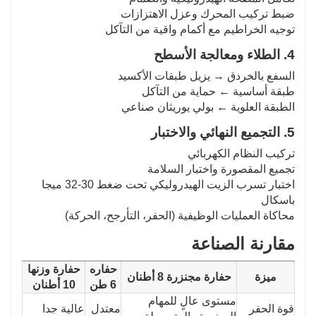
ضبط تركيب المحرك وعزل الاهتزازات
توجيه الخراطيم مع أكمام واقية من التآكل
4. الطلاء ومعالجة الأسطح
السفع بالخردق → يزيل طبقات الأكسيد
طبقة أساسية ← حماية من التآكل
الطبقة العلوية ← بولي يوريثان صناعي
5. التجميع النهائي والاختبار
تركيب النظام الكهربائي
تجميع المقصورة واختبار السلامة
اختبار تسرب الزيت الهيدروليكي تحت ضغط 30-32 ميجا
باسكال
محاكاة العمليات الوظيفية (الحفر، التأرجح، الحركة)
مقارنة الصناعة
حفاره
حفارة وزنها
ميزة
حفارة مجنزرة 8 أطنان
6 طن
10 أطنان
مستوى عالٍ للمهام
قوة الحفر
معتدل
عالية جدا