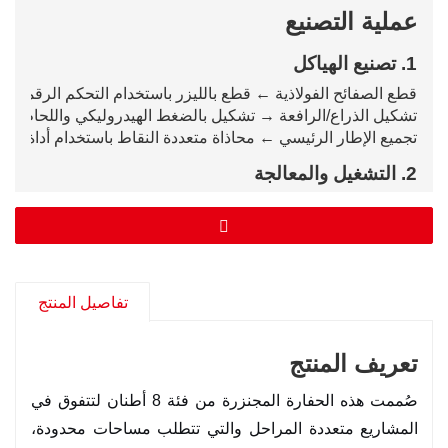
عملية التصنيع
1. تصنيع الهياكل
قطع الصفائح الفولاذية ← قطع بالليزر باستخدام التحكم الرقمي ا
تشكيل الذراع/الرافعة → تشكيل بالضغط الهيدروليكي واللحام الآل
تجميع الإطار الرئيسي ← محاذاة متعددة النقاط باستخدام أداة التثب
2. التشغيل والمعالجة
حفر نقاط المفصلات ← مركز تشغيل CNC
المعالجة الحرارية → تصلب المسامير والبطانات وأجزاء التآكل
3. مجموعة النظام الهيدروليكي ومجموعة نقل
الحركة
تفاصيل المنتج
تكامل المضخة الهيدروليكية والصمام
ضبط تركيب المحرك وعزل الاهتزازات
تعريف المنتج
توجيه الخراطيم مع أكمام واقية من التآكل
4. الطلاء ومعالجة الأسطح
صُممت هذه الحفارة المجنزرة من فئة 8 أطنان لتتفوق في
السفع بالخردق → يزيل طبقات الأكسيد
المشاريع متعددة المراحل والتي تتطلب مساحات محدودة،