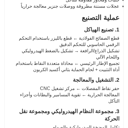
عجلات مسننة مطروقة ووصلات جنزير معالجة حرارياً
عملية التصنيع
1. تصنيع الهياكل
قطع الصفائح الفولاذية ← قطع بالليزر باستخدام التحكم
الرقمي الحاسوبي للتحكم الدقيق
تشكيل الذراع/الرافعة → تشكيل بالضغط الهيدروليكي
واللحام الآلي
تجميع الإطار الرئيسي ← محاذاة متعددة النقاط باستخدام
أداة التثبيت + لحام الحماية بثاني أكسيد الكربون
2. التشغيل والمعالجة
حفر نقاط المفصلات ← مركز تشغيل CNC
المعالجة الحرارية ← تقوية المسامير والبطانات وأجزاء
التآكل
3. مجموعة النظام الهيدروليكي ومجموعة نقل
الحركة
تكامل المضخة الهيدروليكية والصمام