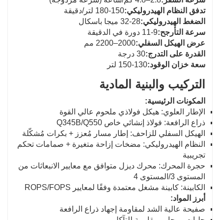
تدفق النظام الهيدروليكي:
150-180 لتر/دقيقة
الضغط الهيدروليكي:
28-32 ميجا باسكال
سرعة التأرجح:
9-11 دورة في الدقيقة
عرض الهيكل السفلي:
2000–2200 مم
القدرة على التدرج:
30 درجة
سعة خزان الوقود:
130-150 لتر
التركيب والبنية المادية
المكونات الرئيسية:
الإطار العلوي: هيكل فولاذي ملحوم عالي القوة
ذراع الرافعة: فولاذ إنشائي خاص Q345B/Q550
الهيكل السفلي للزاحف: إطار مسار مُعزز + بكرات مُشكّلة
النظام الهيدروليكي: مضخات إزاحة متغيرة + صمامات تحكم
تجريبية
حجرة المحرك: محرك ديزل متوافق مع معايير الانبعاثات من
المستوى 3/المستوى 4
الكابينة: كابينة مشغل معتمدة وفقًا لمعايير ROPS/FOPS
أبرز المواد:
صفيحة عالية الشد لمقاومة إجهاد ذراع الرافعة
جلبات ومحاور مقاومة للتآكل