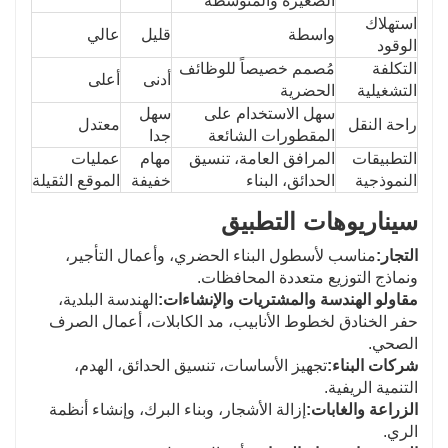
الصغيرة والمتوسطة
استهلاك
واسطة
قليل
عالي
الوقود
التكلفة
مُصمم خصيصاً للوظائف
أدنى
أعلى
التشغيلية
الحضرية
سهل الاستخدام على
سهل
راحة النقل
معتدل
المقطورات الشائعة
جدا
التطبيقات
المرافق العامة، تنسيق
مهام
عمليات
النموذجية
الحدائق، البناء
خفيفة
الموقع الثقيلة
سيناريوهات التطبيق
التجار:
مناسب لأسطول البناء الحضري، وأعمال التأجير،
ونماذج التوزيع متعددة المحافظات.
مقاولو الهندسة والمشتريات والإنشاءات:
الهندسة البلدية،
حفر الخنادق لخطوط الأنابيب، مد الكابلات، أعمال الصرف
الصحي.
شركات البناء:
تجهيز الأساسات، تنسيق الحدائق، الهدم،
التنمية الريفية.
الزراعة والغابات:
إزالة الأشجار، وبناء البرك، وإنشاء أنظمة
الري.