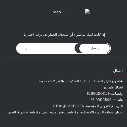
إذا كانت لديك نية شراء أو استخدام الحفارات، يرجى اختيارنا
يرسل
اتصال
شاندونغ كارتر للصناعات الثقيلة الماكينات والشركة المحدودة.
اتصال:
فاي ليو
واتساب:
+8619862950101
هاتف:
+8619862950101
البريد الإلكتروني للمؤسسة:
CT001@CARTER.CN
عنوان:
منطقة التنمية الاقتصادية، مقاطعة لينشو، مدينة ليني، مقاطعة شاندونغ، الصين