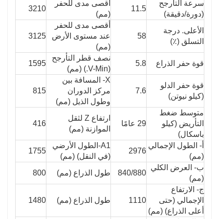
سرعة التأرجح
أقصى مدى للحفر
3210
11.5
(دورة/دقيقة)
(مم)
أقصى مدى للحفر
الأعلى. درجة
58
عند مستوى الأرض
3125
التسلق (٪)
(مم)
نصف قطر التأرجح
قوة حفر الذراع
5.8
1595
(V-Min.) (مم)
X- المسافة بين
قوة حفر الدلو
7.6
مركز الدوران
815
(كيلو نيوتن)
وطول الذيل (مم)
متوسط ​​ضغط
ارتفاع Z لثقل
التأريض (كيلو
29 عامًا
416
الموازنة (مم)
باسكال)
أ- الطول الإجمالي
A1-الطول الأرضي
1755
2976
(مم)
(في النقل) (مم)
ب- العرض الكلي
840/880
طول الذراع (مم)
800
(مم)
ج- الارتفاع
الإجمالي (حتى
1110
طول الذراع (مم)
1480
أعلى الذراع) (مم)