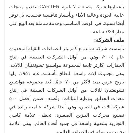
باعتبارها شركة مصنعة، لا تلتزم CARTER بتقديم منتجات
عالية الجودة وعالية الأداء وبأسعار تنافسية فحسب، بل توفر
أيضًا تسليمًا في الوقت المناسب وخدمة شاملة بعد البيع على
مدار 7/24 ساعة.
ملف الشركة:
تأسست شركة شاندونغ كاتربيلر للصناعات الثقيلة المحدودة
عام ٢٠٠٤، وهي من أوائل الشركات الصينية في إنتاج
الحفارات. كارتر تابعة لمجموعة هواشينغ تشونغتيان للآلات،
وهي مجموعة آلات واسعة النطاق تأسست عام ١٩٥١، ولها
تاريخ عريق يمتد لأكثر من ٧٠ عامًا. تُعد مجموعة هواشينغ
تشونغتيان للآلات من أوائل الشركات الصينية في إنتاج
معدات الحدائق ووقاية النباتات، وتُصنف ضمن أفضل ٥٠٠
شركة آلات في الصين، وهي أيضًا شركة عالمية رائدة في
تصنيع محركات البنزين الصغيرة. تحظى علامة كاسي
التجارية بشعبية واسعة في جميع أنحاء العالم، وهي علامة
تجارية مرموقة في الصناعة العالمية.