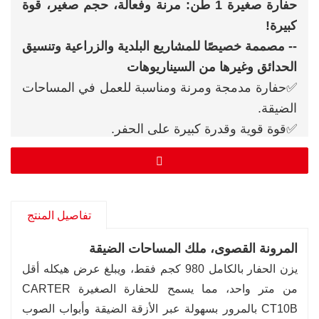
حفارة صغيرة 1 طن: مرنة وفعالة، حجم صغير، قوة
كبيرة!
-- مصممة خصيصًا للمشاريع البلدية والزراعية وتنسيق
الحدائق وغيرها من السيناريوهات
✅حفارة مدمجة ومرنة ومناسبة للعمل في المساحات
الضيقة.
✅قوة قوية وقدرة كبيرة على الحفر.
✅العملية بسيطة وسهلة للبدء بها.
✅ انخفاض استهلاك الوقود وتكاليف الصيانة
المنخفضة.
تفاصيل المنتج
المرونة القصوى، ملك المساحات الضيقة
يزن الحفار بالكامل 980 كجم فقط، ويبلغ عرض هيكله أقل
من متر واحد، مما يسمح للحفارة الصغيرة CARTER
CT10B بالمرور بسهولة عبر الأزقة الضيقة وأبواب الصوب