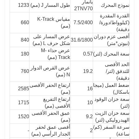
يانمار
نموذج المحرك
طول المسار J (مم)
1233
2TNV70
القدرة المقدرة
مقياس K-Track
(كيلوواط/دورة/
7.5/2400
660
(مم)
دقيقة)
أقصى عزم دوران
عرض المسار على
840
31.6/1800
(نيوتن*متر)
شكل حرف L (مم)
عرض حذاء M-
سعة المحرك (لتر)
0.57
180
Track (مم)
الحد الأقصى
عرض القرص الدوار
للتدفق (لتر/
19.2
760
N (مم)
دقيقة)
ضغط العمل (ميجا
ارتفاع الحفر الأقصى
2585
16
باسكال)
(مم)
سعة خزان الوقود
ارتفاع التفريغ
1715
10
(لتر)
الأقصى (مم)
سعة خزان الزيت
عمق الحفر الأقصى
1520
9.2
الهيدروليكي (لتر)
(مم)
سرعة السفر (كم/
أقصى عمق لحفر
-
2
ساعة)
الجدار الرأسي (مم)