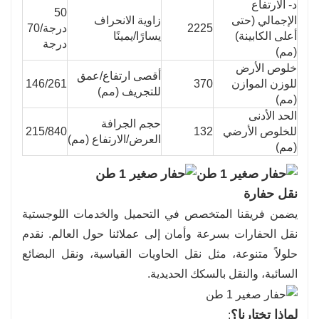
د- الارتفاع
50
الإجمالي (حتى
زاوية الانحراف
2225
درجة/70
أعلى الكابينة)
يسارًا/يمينًا
درجة
(مم)
خلوص الأرض
أقصى ارتفاع/عمق
للوزن الموازن
370
146/261
للتجريف (مم)
(مم)
الحد الأدنى
حجم الجرافة
للخلوص الأرضي
132
215/840
العرض/الارتفاع (مم)
(مم)
نقل حفارة
يضمن فريقنا المتخصص في التحميل والخدمات اللوجستية
نقل الحفارات بسرعة وأمان إلى عملائنا حول العالم. نقدم
حلولاً متنوعة، مثل نقل الحاويات القياسية، ونقل البضائع
السائبة، والنقل بالسكك الحديدية.
لماذا تختارنا؟
: