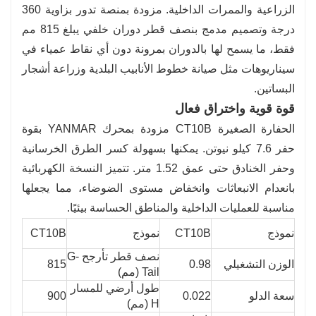
الزراعية والممرات الداخلية. مزودة بمنصة تدور بزاوية 360
درجة وتصميم مدمج بنصف قطر دوران خلفي يبلغ 815 مم
فقط، ما يسمح لها بالدوران بمرونة دون أي نقاط عمياء في
سيناريوهات مثل صيانة خطوط الأنابيب البلدية وزراعة أشجار
البساتين.
قوة قوية واختراق فعال
الحفارة الصغيرة CT10B مزودة بمحرك YANMAR بقوة
حفر 7.6 كيلو نيوتن. يمكنها بسهولة كسر الطرق الخرسانية
وحفر الخنادق حتى عمق 1.52 متر. تتميز النسخة الكهربائية
بانعدام الانبعاثات وانخفاض مستوى الضوضاء، مما يجعلها
مناسبة للعمليات الداخلية والمناطق الحساسة بيئيًا.
نموذج
CT10B
نموذج
CT10B
نصف قطر تأرجح G-
الوزن التشغيلي
0.98
815
Tail (مم)
طول أرضي للمسار
سعة الدلو
0.022
900
H (مم)