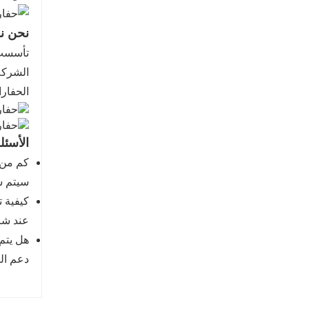
نحن نس
الحفارات، ت
الأسئل
كم من 
سيتم شحن البض
كيفية 
عند شر
هل يتم
دعم ال