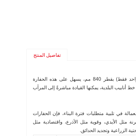
تفاصيل المنتج
حرية الحركة في الأزقة الضيقة: بفضل هيكلها فائق الضيق (بعرض باب واحد فقط) بقطر 840 مم، يسهل على هذه الحفارة
ط أنابيب البلدية، يمكنها القيادة مباشرةً إلى المرآب
مالة في تلبية متطلبات فترة البناء، فإن الحفارات
"مرنة مثل الأيدي، وقوية مثل الأذرع، واقتصادية مثل
تية الزراعية وتجديد الحدائق.