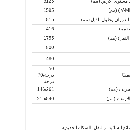
 مستوى الأرض (مم)
3125
1595
815
416
1755
800
1480
50
ينًا
درجة/70
درجة
جريف (مم)
146/261
ارتفاع (مم)
215/840
ع السائبة، والنقل بالسكك الحديدية.