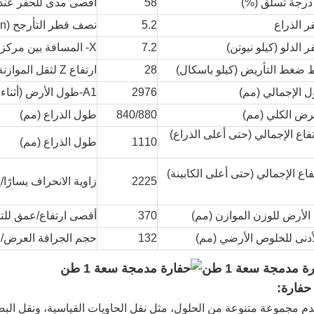
رجة تسلق (%)
58
أقصى مدى للحفر عند
ر الذراع
5.2
نصف قطر التأرجح (V-Min.) (مم)
 الدلو (كيلو نيوتن)
7.2
X- المسافة بين مركز الدوران وطول الذيل (مم)
​​ضغط التأريض (كيلو باسكال)
28
ارتفاع Z لثقل الموازنة (مم)
ل الإجمالي (مم)
2976
A1-طول الأرض (أثناء النقل) (مم)
رض الكلي (مم)
840/880
طول الذراع (مم)
تفاع الإجمالي (حتى أعلى الذراع)
1110
طول الذراع (مم)
تفاع الإجمالي (حتى أعلى الكابينة)
2225
زاوية الانحراف يسارًا/يم
لأرض للوزن الموازن (مم)
370
أقصى ارتفاع/عمق للت
لأدنى للخلوص الأرضي (مم)
132
حجم الجرافة العرض/ال
فارة:
م مجموعة متنوعة من الحلول، مثل نقل الحاويات القياسية، ونقل البضائ