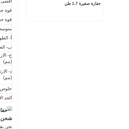
أقصى د
حفارة صغيرة 1.7 طن
قوة حف
قوة حفر
حفارة صغيرة 1.7 طن
متوسط 
أ- الطو
ب- الع
ج- الار
(مم)
د- الار
(مم)
خلوص ا
الحد ا
شحن ح
نحن نقد