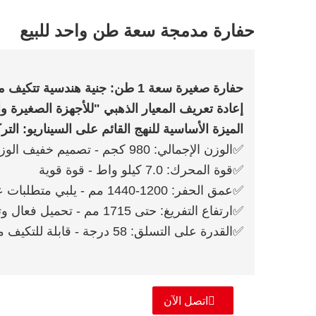
حفارة مدمجة سعة طن واحد للبيع
حفارة صغيرة سعة 1 طن: جنية هندسية تتكيف مع جميع السيناريوهات
إعادة تعريف المعيار الذهبي "للأجهزة الصغيرة وا
الميزة الأساسية للنهج القائم على السيناريو: الت
✅الوزن الإجمالي: 980 كجم - تصميم خفيف الوزن، لا حاجة لمقطورات احترافية للنقل
✅قوة المحرك: 7.0 كيلو واط - قوة قوية
✅عمق الحفر: 1200-1440 مم - يلبي متطلبات عمليات الخنادق التقليدية وحفرة الأساس
✅ارتفاع التفريغ: حتى 1715 مم - تحميل فعال وتقليل المناولة الثانوية
✅القدرة على التسلق: 58 درجة - قابلة للتكيف مع التضاريس المعقدة مثل البساتين والجبال
اتصل الآن