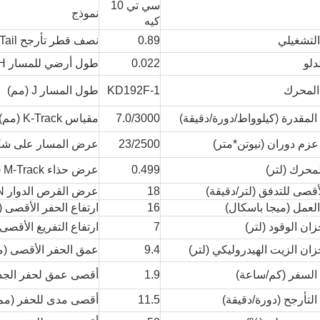
سي تي 10
نموذج
كيه
التشغيلي
0.89
نصف قطر تأرجح G-Tail (مم)
دلو
0.022
طول أرضي للمسار H (مم)
المحرك
KD192F-1
طول المسار J (مم)
 المقدرة (كيلوواط/دورة/دقيقة)
7.0/3000
مقياس K-Track (مم)
زم دوران (نيوتن*متر)
23/2500
عرض المسار على شكل ح
محرك (لتر)
0.499
عرض حذاء M-Track (مم)
أقصى للتدفق (لتر/دقيقة)
18
عرض القرص الدوار N (مم)
عمل (ميجا باسكال)
16
ارتفاع الحفر الأقصى (
ان الوقود (لتر)
7
ارتفاع التفريغ الأقصى
ان الزيت الهيدروليكي (لتر)
9.4
عمق الحفر الأقصى (م
لسفر (كم/ساعة)
1.9
أقصى عمق لحفر الجدا
لتأرجح (دورة/دقيقة)
11.5
أقصى مدى للحفر (مم