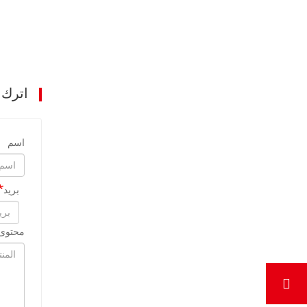
اترك 
اسم
بريد
محتوى 