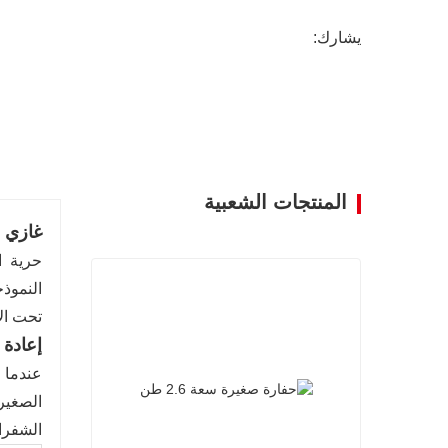
يشارك:
المنتجات الشعبية
غازي ا
النموذج
تحت ال
إعادة 
عندما 
الصغيرة
الشفرات