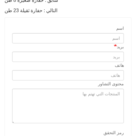
سابق : حفارة صغيرة 8 طن
التالي : حفارة ثقيلة 23 طن
اسم
بريد
هاتف
محتوى التشاور
رمز التحقق