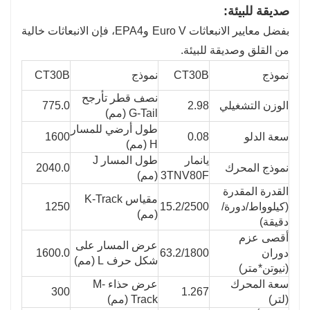
صديقة للبيئة:
بفضل معايير الانبعاثات Euro V وEPA4، فإن الانبعاثات خالية
من القلق وصديقة للبيئة.
نموذج
CT30B
نموذج
CT30B
نصف قطر تأرجح
الوزن التشغيلي
2.98
775.0
G-Tail (مم)
طول أرضي للمسار
سعة الدلو
0.08
1600
H (مم)
يانمار
طول المسار J
نموذج المحرك
2040.0
3TNV80F
(مم)
القدرة المقدرة
مقياس K-Track
(كيلوواط/دورة/
15.2/2500
1250
(مم)
دقيقة)
أقصى عزم
عرض المسار على
دوران
63.2/1800
1600.0
شكل حرف L (مم)
(نيوتن*متر)
سعة المحرك
عرض حذاء M-
300
1.267
(لتر)
Track (مم)