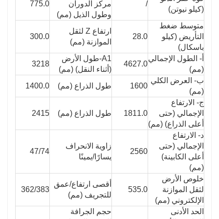
/
مركز الدوران
775.0
(كيلو نيوتن)
وطول الذيل (مم)
متوسط ​​ضغط
ارتفاع Z لثقل
التأريض (كيلو
28.0
300.0
الموازنة (مم)
باسكال)
أ- الطول الإجمالي
A1-طول الأرض
3218
4627.0
(مم)
(أثناء النقل) (مم)
ب- العرض الكلي
1600
طول الذراع (مم)
1400.0
(مم)
ج- الارتفاع
الإجمالي (حتى
1811.0
طول الذراع (مم)
2415
أعلى الذراع) (مم)
د- الارتفاع
الإجمالي (حتى
زاوية الانحراف
47/74
2560
أعلى الكابينة)
يسارًا/يمينًا
(مم)
خلوص الأرض
أقصى ارتفاع/عمق
لثقل الموازنة
535.0
362/383
للتجريف (مم)
الإلكتروني (مم)
الحد الأدنى
حجم الجرافة