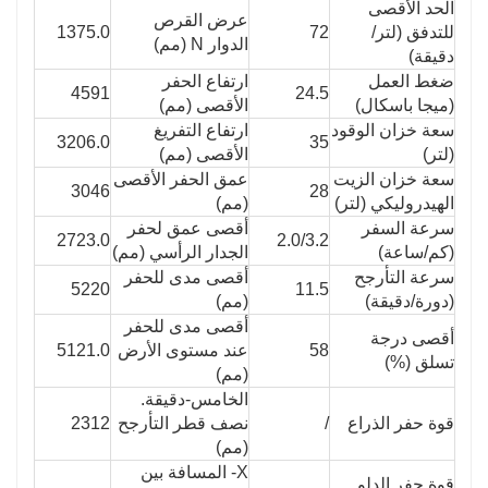
الحد الأقصى
عرض القرص
للتدفق (لتر/
72
1375.0
الدوار N (مم)
دقيقة)
ضغط العمل
ارتفاع الحفر
4591
24.5
(ميجا باسكال)
الأقصى (مم)
سعة خزان الوقود
ارتفاع التفريغ
3206.0
35
(لتر)
الأقصى (مم)
سعة خزان الزيت
عمق الحفر الأقصى
3046
28
الهيدروليكي (لتر)
(مم)
سرعة السفر
أقصى عمق لحفر
2723.0
2.0/3.2
(كم/ساعة)
الجدار الرأسي (مم)
سرعة التأرجح
أقصى مدى للحفر
5220
11.5
(دورة/دقيقة)
(مم)
أقصى مدى للحفر
أقصى درجة
58
عند مستوى الأرض
5121.0
تسلق (%)
(مم)
الخامس-دقيقة.
قوة حفر الذراع
/
نصف قطر التأرجح
2312
(مم)
X- المسافة بين
قوة حفر الدلو