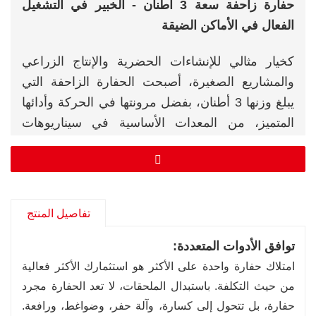
حفارة زاحفة سعة 3 أطنان - الخبير في التشغيل
الفعال في الأماكن الضيقة
كخيار مثالي للإنشاءات الحضرية والإنتاج الزراعي
والمشاريع الصغيرة، أصبحت الحفارة الزاحفة التي
يبلغ وزنها 3 أطنان، بفضل مرونتها في الحركة وأدائها
المتميز، من المعدات الأساسية في سيناريوهات
الهندسة الحديثة. يراعي تصميمها القوة والدقة، مما
يُلبي بسهولة متطلبات العمليات في المساحات
الضيقة. في الوقت نفسه، تتميز الحفارة الصغيرة
بانخفاض استهلاكها للوقود وسهولة صيانتها، مما يُعزز
تفاصيل المنتج
كفاءة البناء بشكل كبير.
توافق الأدوات المتعددة:
امتلاك حفارة واحدة على الأكثر هو استثمارك الأكثر فعالية
من حيث التكلفة. باستبدال الملحقات، لا تعد الحفارة مجرد
حفارة، بل تتحول إلى كسارة، وآلة حفر، وضواغط، ورافعة.