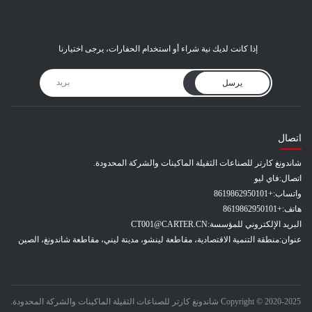
إذا كانت لديك نية شراء أو استخدام الحفارات، يرجى اختيارنا
يرسل
اتصال
شاندونغ كارتر للصناعات الثقيلة الماكينات والشركة المحدودة.
اتصال:
فاي ليو
واتساب:
+8619862950101
هاتف:
+8619862950101
البريد الإلكتروني للمؤسسة:
CT001@CARTER.CN
عنوان:
منطقة التنمية الاقتصادية، مقاطعة لينشو، مدينة ليني، مقاطعة شاندونغ، الصين
Copyright © 2020-2025 شاندونغ كارتر للصناعات الثقيلة الماكينات والشركة المحدودة.