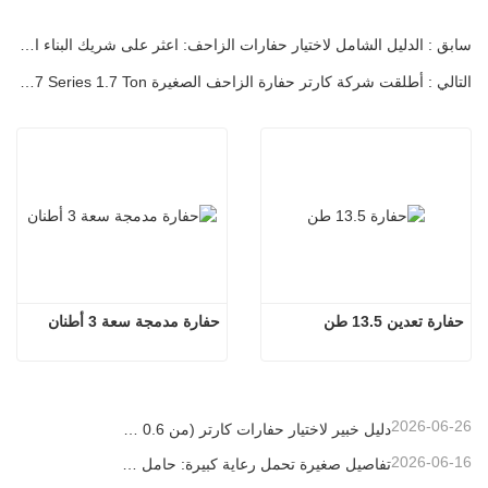
سابق : الدليل الشامل لاختيار حفارات الزاحف: اعثر على شريك البناء المثالي الخاص بك
التالي : أطلقت شركة كارتر حفارة الزاحف الصغيرة CT17 Series 1.7 Ton، لتلبية متطلبات السوق الجديدة بدقة
حفارة تعدين 13.5 طن
حفارة مدمجة سعة 3 أطنان
2026-06-26
دليل خبير لاختيار حفارات كارتر (من 0.6 طن إلى 60 طن) لتحقيق الكفاءة المثلى في موقع العمل
2026-06-16
تفاصيل صغيرة تحمل رعاية كبيرة: حامل أكواب ملحوم حسب الطلب للحفارات الصغيرة