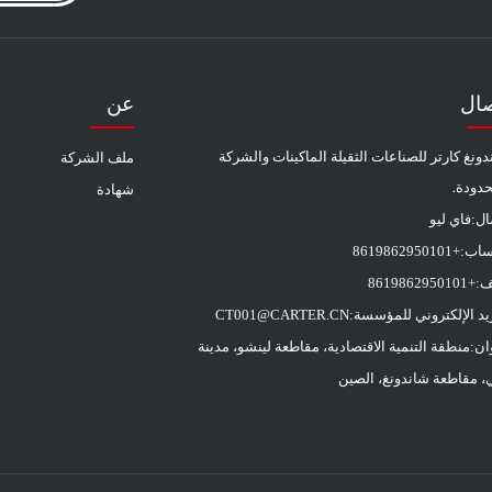
صال
عن
ونغ كارتر للصناعات الثقيلة الماكينات والشركة
ملف الشركة
حدودة.
شهادة
ال:
فاي ليو
ساب:
+8619862950101
ف:
+8619862950101
ريد الإلكتروني للمؤسسة:
CT001@CARTER.CN
ان:
منطقة التنمية الاقتصادية، مقاطعة لينشو، مدينة
ي، مقاطعة شاندونغ، الصين