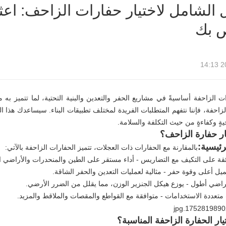
ل الشامل لاختيار حفارات الزاحف: اعث
ص بك
20
رات الزاحفة أساسيةً في مشاريع الحفر والتعدين والبنية التحتية، لما تتميز به من 
لزاحفة، فإننا نتفهم المتطلبات الفريدة لمختلف تطبيقات البناء. سيساعدك هذا
ةٍ وكفاءةٍ من حيث التكلفة والسلامة.
تار حفارة الزاحف؟
لرئيسية:
بالمقارنة مع الحفارات ذات العجلات، تتميز الحفارات الزاحفة بالآتي:
قة على التكيف مع التضاريس - أداء مستقر على الطين والمنحدرات والأراضي ا
ل أعلى وقوة حفر - مثالية لعمليات التعدين والحفر الشاقة.
اضي أطول - يوزع هيكل الجنزير الوزن، مما يقلل من الضرر الأرضي.
تعددة الاستخدامات - متوافقة مع القواطع والمقصات والملاقط والمزيد.
يار الحفارة الزاحفة المناسبة؟