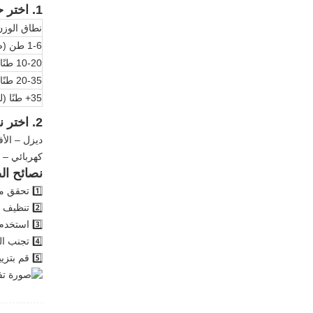
1. اختر حسب فئة الوزن - طابق احتياجات مشروعك
نطاق الوزن
1-6 طن (صغير)
10-20 طنًا (متوسط)
20-35 طنًا (كبير)
35+ طنًا (للخدمة الشاقة)
2. اختر نظام الطاقة المناسب - الديزل مقابل الكهرباء
ديزل – الأف
كهربائي – ص
نصائح ال
1️⃣ تحقق من شد المسار بانتظام - منع التآكل الناتج عن المسارات الفضفاضة أو الضيقة.
2️⃣ تنظيف حطام الهيكل السفلي - تجنب التآكل وعدم محاذاة المسار.
3️⃣ استخدم زيتًا هيدروليكيًا وفلاتر عالية الجودة - تأكد من التشغيل السلس للنظام.
4️⃣ تجنب التحميل الزائد - قم بمطابقة حجم الدلو مع متطلبات الوظيفة.
5️⃣ قم بتزييت محامل التأرجح والدبابيس - لتقليل التآكل على الأجزاء المهمة.