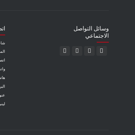
وسائل التواصل
ات
الاجتماعي
شاند
الم
اتص
وات
هات
الب
عنو
لين