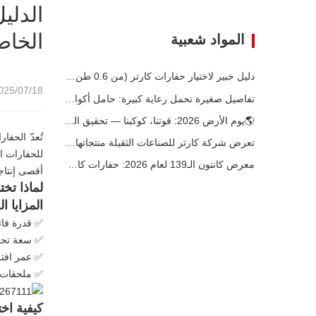
الدلي
الخا
المواد شعبية
دليل خبير لاختيار حفارات كارتر (من 0.6 طن إلى 60 طن) لتحقيق الكفاءة المثلى في موقع العمل
25/07/18 14:13
تفاصيل صغيرة تحمل رعاية كبيرة: حامل أكواب ملحوم حسب الطلب للحفارات الصغيرة
🌎يوم الأرض 2026: قوتنا، كوكبنا — تحقيق البناء منخفض الكربون باستخدام حفارات كارتر الصغيرة
تُعدّ الحفا
تعرض شركة كارتر للصناعات الثقيلة منتجاتها الرائدة في معرض كوماتيك الدولي 2026 في تركيا.
للحفارات ا
معرض كانتون الـ139 لعام 2026: حفارات كارتر للصناعات الثقيلة المدمجة في الجناح 12.0B35
أقصى إنتاجي
لماذا تخ
المزايا ا
✅ قدرة فائ
✅ سعة تحمي
✅ عمر افتر
✅ ملحقات م
كيفية اخت