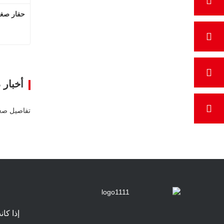
حفار صغير 
اتصل ا
أخبار 
إذا كا