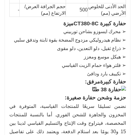
الحد الأدنى للخلوص
حجم الجرافة العرض/
-
500
الأرضي (مم)
الارتفاع (مم)
حفارة كبيرة CT380-8C
ميزة
➢ محرك ايسوزو بشاحن توربيني
➢ نظام هيدروليكي مزدوج المضخة بقوة ثابتة وتدفق سلبي
➢ ذراع ثقيل، دلو التعدين، دلو مقوى
➢ هيكل موسع ومعزز
➢ فلتر هواء حمام الزيت القياسي
➢ تكييف بارد ودافئ
حفارة كبيرة
مرفق:
حزمة وشحن حفارة صغيرة:
نضمن تسليمًا سريعًا للمنتجات القياسية، المتوفرة في
المخزون والجاهزة للشحن الفوري. أما بالنسبة للمنتجات
المخصصة، فيتراوح وقت الإنتاج والتسليم القياسي لدينا بين
15 و30 يومًا بعد استلام الدفعة، ويعتمد ذلك على تفاصيل