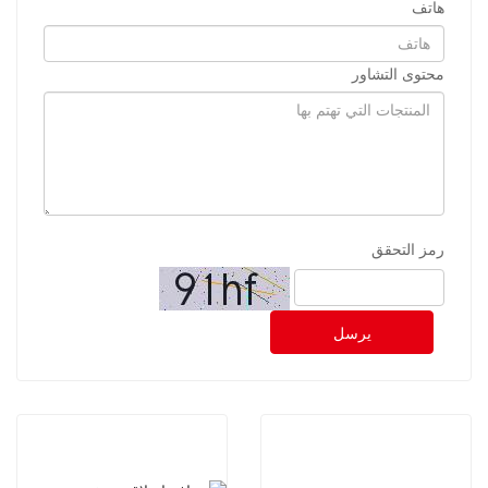
هاتف
محتوى التشاور
رمز التحقق
يرسل