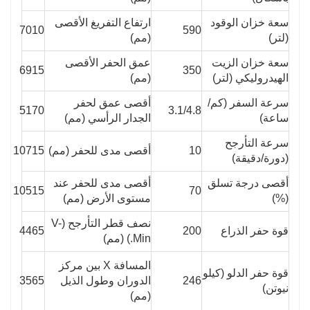
سعة خزان الوقود
ارتفاع التفريغ الأقصى
7010
590
(لتر)
(مم)
سعة خزان الزيت
عمق الحفر الأقصى
6915
350
الهيدروليكي (لتر)
(مم)
سرعة السفر (كم/
أقصى عمق لحفر
5170
3.1/4.8
ساعة)
الجدار الرأسي (مم)
سرعة التأرجح
10
أقصى مدى للحفر (مم)
10715
(دورة/دقيقة)
أقصى درجة تسلق
أقصى مدى للحفر عند
10515
70
(%)
مستوى الأرض (مم)
نصف قطر التأرجح (V-
قوة حفر الذراع
200
4465
Min.) (مم)
المسافة X بين مركز
قوة حفر الدلو (كيلو
246
الدوران وطول الذيل
3565
نيوتن)
(مم)