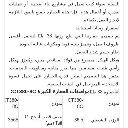
الثقيلة. سواء كنت تعمل في مشاريع بناء ضخمة، أو عمليات
تعدين، أو أعمال هدم، فإن هذه الحفارة تتمتع بالقوة اللازمة
لإنجاز العمل بكفاءة.
استقرار ومتانة استثنائية
تم تصميم حفارتنا التي يبلغ وزنها 38 طنًا لتتحمل أقسى
ظروف العمل، وتتميز ببنية قوية ومكونات عالية الجودة.
إطار جسم شديد التحمل
هيكل الهيكل مصنوع من فولاذ صفائحي متين، ومُعزز بهيكل
رأسي مُثبت بمسامير، مما يعزز متانته ومقاومته للصدمات.
يضمن هذا التصميم المتين قدرة الحفارة على تحمل قسوة
الاستخدام المتواصل في البيئات الصعبة.
مواصفات الحفارة الكبيرة CT380-8C:
CT380-
CT380-
نموذج
نموذج
8C
8C
نصف قطر تأرجح G-
الوزن التشغيلي
36.5
3565
Tail (مم)