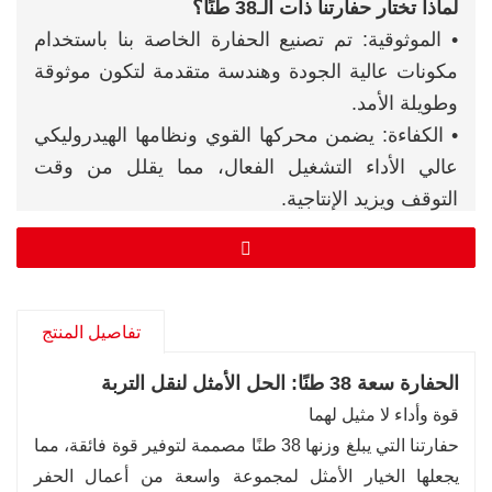
لماذا تختار حفارتنا ذات الـ38 طنًا؟
• الموثوقية: تم تصنيع الحفارة الخاصة بنا باستخدام
مكونات عالية الجودة وهندسة متقدمة لتكون موثوقة
وطويلة الأمد.
• الكفاءة: يضمن محركها القوي ونظامها الهيدروليكي
عالي الأداء التشغيل الفعال، مما يقلل من وقت
التوقف ويزيد الإنتاجية.
• السلامة: توفر الكابينة المحمية وميزات السلامة
الأخرى بيئة عمل آمنة للمشغل.
• الراحة: إن المقصورة المريحة وأدوات التحكم سهلة
الاستخدام تجعل تشغيلها ممتعًا، حتى لساعات طويلة.
تفاصيل المنتج
• التنوع: مناسب لمجموعة واسعة من التطبيقات،
الحفارة سعة 38 طنًا: الحل الأمثل لنقل التربة
حيث توفر هذه الحفارة قيمة كبيرة مقابل المال.
قوة وأداء لا مثيل لهما
حفارتنا التي يبلغ وزنها 38 طنًا مصممة لتوفير قوة فائقة، مما
يجعلها الخيار الأمثل لمجموعة واسعة من أعمال الحفر