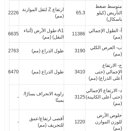
متوسط ​​ضغط
ارتفاع Z لثقل الموازنة
التأريض (كيلو
65.3
2226
(مم)
باسكال)
أ- الطول الإجمالي
A1-طول الأرض (أثناء
6635
11386
(مم)
النقل) (مم)
ب- العرض الكلي
3190
طول الذراع (مم)
2763
(مم)
ج- الارتفاع
الإجمالي (حتى
3410
طول الذراع (مم)
6470
أعلى الذراع) (مم)
د- الارتفاع الإجمالي
زاوية الانحراف يسارًا/
(حتى أعلى الكابينة)
3125
-
يمينًا
(مم)
خلوص الأرض
أقصى ارتفاع/عمق
للوزن الموازن
1220
-
للتجريف (مم)
(مم)