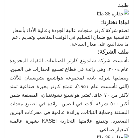
طلبك.
لماذا تختارنا:
تصنع شركة كارتر منتجات عالية الجودة وعالية الأداء بأسعار
تنافسية مع ضمان التسليم في الوقت المناسب وتقديم دعم
ما بعد البيع على مدار الساعة.
ملف الشركة:
تأسست شركة شاندونغ كارتر للصناعات الثقيلة المحدودة
عام ٢٠٠٤، وهي رائدة في قطاع تصنيع الحفارات في الصين.
وبصفتها شركة تابعة لمجموعة هواشينغ تشونغتيان للآلات
(التي تأسست عام ١٩٥١)، تتمتع كارتر بخبرة صناعية تمتد
لأكثر من ٧٠ عامًا. تُعتبر هواشينغ تشونغتيان، المصنفة ضمن
أكبر ٥٠٠ شركة آلات في الصين، رائدة في تصنيع معدات
البستنة وحماية النباتات، ورائدة عالمية في محركات البنزين
الصغيرة. وتتمتع علامتها التجارية KASEI بشهرة عالمية
كمعيار صناعي.