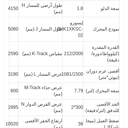
طول أرضي للمسار H
سعة الدلو
1.8
4150
(مم)
إيسوزو
نموذج المحرك
6HK1XKSC-
طول المسار J (مم)
5080
02
القدرة المقدرة
(كيلوواط/دورة/
212/2000
مقياس K-Track (مم)
2590
دقيقة)
أقصى عزم دوران
1081/1500
عرض المسار L (مم)
3190
(نيوتن*متر)
عرض حذاء M-Track
سعة المحرك (لتر)
7.79
600
(مم)
الحد الأقصى
عرض القرص الدوار N
2995
300*2
للتدفق (لتر/دقيقة)
(مم)
ضغط العمل (ميجا
ارتفاع الحفر الأقصى
10020
36
باسكال)
(مم)