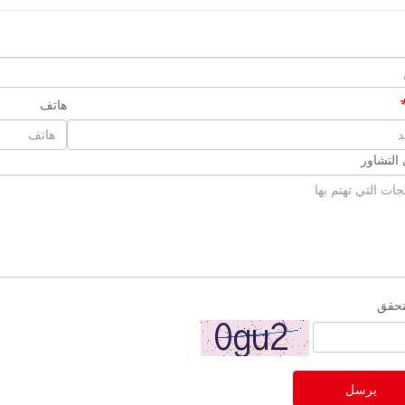
هاتف
التشاور
تحقق
يرسل