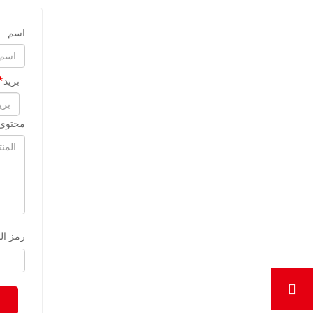
اسم
بريد
محتوى 
رمز ال