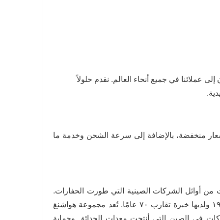
 عملائنا في جميع أنحاء العالم. نقدم حلولاً
دية.
سعار منخفضة، بالإضافة إلى سرعة الشحن وخدمة ما
ندونغ كارتر للصناعات الثقيلة المحدودة عام ٢٠٠٤، وكانت من أوائل الشركات الصينية التي طورت الحفارات.
كارتر عضو في مجموعة هواشنغ تشونغتيان للمعدات، التي تأسست عام ١٩٥١ ولديها خبرة تقارب ٧٠ عامًا. تُعد مجموعة هواشنغ
ين، من أوائل الشركات في الصين التي أنتجت معدات الحدائق وحماية