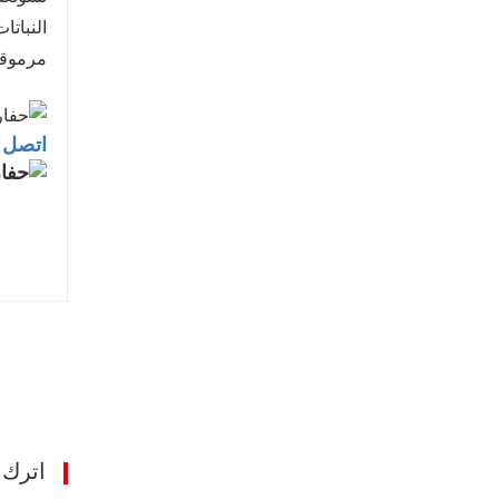
النبات
مرموقة
اتصل ب
اترك 