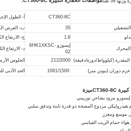
مواصفات الحفارة الكبيرة CT360-8C:
CT360-8C
أ- الطول الإج
التشغيلي
35
ب- العرض الك
دلو
1.6
ج- الارتفاع ال
إيسوزو 6HK1XKSC-
المحرك
د- الارتفاع ال
02
 المقدرة (كيلوواط/دورة/دقيقة)
212/2000
الخلوص الأرضي
زم دوران (نيوتن متر)
1081/1500
الحد الأدنى ل
ة CT360-8C
ميزة
يسوزو مزود بشاحن توربيني
 هيدروليكي مزدوج المضخة ذو قدرة ثابتة وتدفق سلبي
 موسع ومعزز
 هواء حمام الزيت القياسي
لهواء