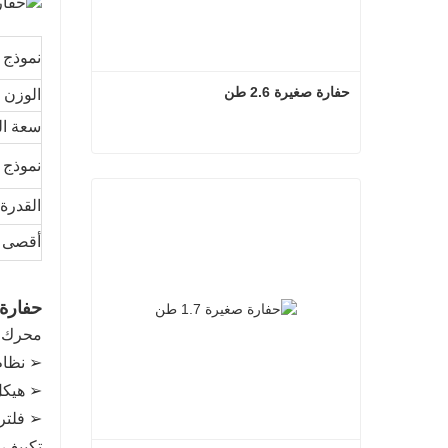
نموذج
حفارة صغيرة 2.6 طن
الوزن 
سعة ال
نموذج 
حفارة صغيرة 2.6 طن
القدرة
أقصى ع
حفارة كبير
محرك إ
➢ نظام
➢ هيكل
➢ فلتر
تكييف ا