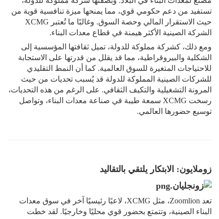
مُصنّع لمعدات البناء في البلاد. وبصفتها شركة مملوكة للدولة،
تستفيد من دعم حكومي قوي، مما يمنحها ميزة تنافسية قوية من
حيث الاستقرار المالي وحصة السوق. وغالبًا ما تُعتبر XCMG
الشركة الصينية الأكثر هيمنة في قطاع معدات البناء.
ومع ذلك، كشركة مملوكة للدولة، تميل ثقافتها المؤسسية إلى
الشكلية والبيروقراطية، مما قد يقلل من قدرتها على الاستجابة
للاحتياجات المتغيرة للسوق العالمية. كما أن النمط التقليدي
للشركات الصينية المملوكة للدولة قد يُسبب تحديات من حيث
المرونة التشغيلية والتكيف الثقافي. على الرغم من هذه التحديات،
رسخت XCMG سمعة طيبة في صناعة معدات البناء، وتواصل
توسيع حضورها العالمي.
زوملايون: الابتكار يلتقي بالتقاليد
تعد Zoomlion، مثل XCMG، لاعبًا رئيسيًا آخر في سوق معدات
البناء الصينية، وتتمتع بحضور قوي محليًا وخارجيًا. لقد خطت