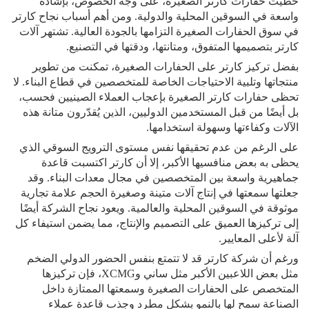
حظيت حفارات كارتر الصغيرة، على وجه الخصوص، بإشادة
واسعة في السوقين المحلية والدولية. ومن أهم أسباب نجاح كارتر
في سوق الحفارات الصغيرة التزامها بالجودة العالية. تشتهر آلات
كارتر بتصميمها المتفوق، ومتانتها، ودقتها في التصنيع.
بفضل تركيز كارتر على الحفارات الصغيرة، تمكنت من تطوير
منتجاتها وتلبية الاحتياجات الخاصة للمتخصصين في قطاع البناء. لا
تحظى حفارات كارتر الصغيرة بإعجاب العملاء الصينيين فحسب،
بل أيضًا من قبل المستخدمين الدوليين، الذين يُقدّرون متانة هذه
الآلات وكفاءتها وسهولة استخدامها.
على الرغم من عدم تحقيقها نفس مستوى الترويج السوقي الذي
يحظى به بعض منافسيها الأكبر، إلا أن كارتر اكتسبت قاعدة
جماهيرية واسعة بين المتخصصين في مجال معدات البناء. وقد
جعلتها سمعتها في إنتاج آلات متينة وصغيرة الحجم علامة تجارية
موثوقة في السوقين المحلية والعالمية. ويعود نجاح الشركة أيضًا
إلى تركيزها العميق على التصميم والإنتاج، مما يضمن استيفاء كل
آلة لأعلى المعايير.
ورغم أن شركة كارتر قد لا تتمتع بنفس الحضور الدولي الضخم
مثل بعض اللاعبين الأكبر مثل ساني وXCMG، فإن تركيزها
المتخصص على الحفارات الصغيرة وسمعتها الممتازة داخل
الصناعة سمح لها بالنمو بشكل مطرد وجذب قاعدة عملاء