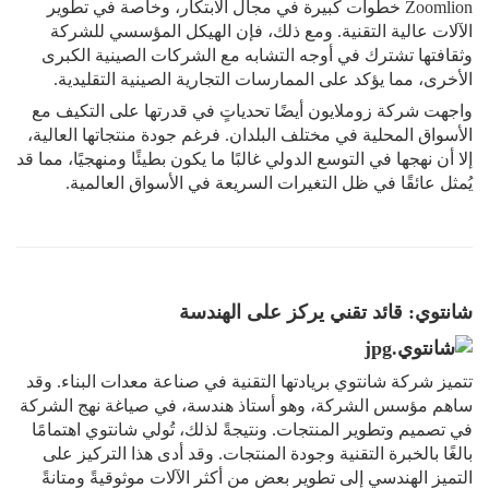
Zoomlion خطوات كبيرة في مجال الابتكار، وخاصة في تطوير
الآلات عالية التقنية. ومع ذلك، فإن الهيكل المؤسسي للشركة
وثقافتها تشترك في أوجه التشابه مع الشركات الصينية الكبرى
الأخرى، مما يؤكد على الممارسات التجارية الصينية التقليدية.
واجهت شركة زوملايون أيضًا تحدياتٍ في قدرتها على التكيف مع
الأسواق المحلية في مختلف البلدان. ​​فرغم جودة منتجاتها العالية،
إلا أن نهجها في التوسع الدولي غالبًا ما يكون بطيئًا ومنهجيًا، مما قد
يُمثل عائقًا في ظل التغيرات السريعة في الأسواق العالمية.
شانتوي: قائد تقني يركز على الهندسة
تتميز شركة شانتوي بريادتها التقنية في صناعة معدات البناء. وقد
ساهم مؤسس الشركة، وهو أستاذ هندسة، في صياغة نهج الشركة
في تصميم وتطوير المنتجات. ونتيجةً لذلك، تُولي شانتوي اهتمامًا
بالغًا بالخبرة التقنية وجودة المنتجات. وقد أدى هذا التركيز على
التميز الهندسي إلى تطوير بعضٍ من أكثر الآلات موثوقيةً ومتانةً