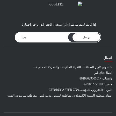
إذا كانت لديك نية شراء أو استخدام الحفارات، يرجى اختيارنا
يرسل
اتصال
شاندونغ كارتر للصناعات الثقيلة الماكينات والشركة المحدودة.
اتصال:
فاي ليو
واتساب:
+8619862950101
هاتف:
+8619862950101
البريد الإلكتروني للمؤسسة:
CT001@CARTER.CN
عنوان:
منطقة التنمية الاقتصادية، مقاطعة لينشو، مدينة ليني، مقاطعة شاندونغ، الصين