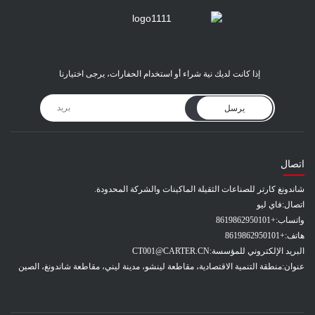
إذا كانت لديك نية شراء أو استخدام الحفارات، يرجى اختيارنا
يرسل
اتصال
شاندونغ كارتر للصناعات الثقيلة الماكينات والشركة المحدودة.
اتصال:
فاي ليو
واتساب:
+8619862950101
هاتف:
+8619862950101
البريد الإلكتروني للمؤسسة:
CT001@CARTER.CN
عنوان:
منطقة التنمية الاقتصادية، مقاطعة لينشو، مدينة ليني، مقاطعة شاندونغ، الصين