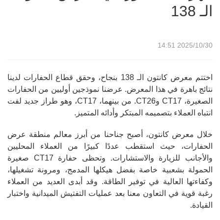
الـ 138
2025/10/30 14:51
اختتم معرض كانتون الـ 138 بنجاح، وحقق قطاع الحفارات لدينا
نتائج باهرة في هذا المعرض. عرضنا نموذجين أوليين من الحفارات
الصغيرة، CT17 وCT26. من بينهما، CT17، وهو طراز جديد لفت
انتباه العملاء بتصميمه المبتكر وأدائه المتميز.
خلال معرض كانتون، أصبح جناحنا من أبرز معالم منطقة عرض
الحفارات، حيث استقطب عددًا كبيرًا من العملاء المحليين
والأجانب للزيارة والاستشارات. وتحظى حفارة CT17 صغيرة
الحمولة بشعبية خاصة بفضل هيكلها المدمج، ومرونة تشغيلها،
وكفاءتها العالية في توفير الطاقة. وقد أبدى العديد من العملاء
رغبة قوية في التعاون معنا بعد عمليات التفتيش الميدانية واختبار
القيادة.