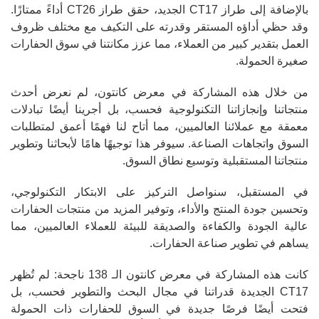
بالإضافة إلى طراز CT17 الجديد، حقق طراز CT26 أداءً ممتازًا.
وقد حظي أداؤه المستقر وقدرته على التكيف مع مختلف ظروف
العمل بتقدير كبير من العملاء، مما عزز مكانتنا في سوق الحفارات
صغيرة الحمولة.
من خلال هذه المشاركة في معرض كانتون، لم نعرض أحدث
منتجاتنا وإنجازاتنا التكنولوجية فحسب، بل أجرينا أيضًا تبادلات
معمقة مع عملائنا العالميين، مما أتاح لنا فهمًا أعمق لمتطلبات
السوق واتجاهات الصناعة. سيوفر هذا توجيهًا هامًا لأبحاثنا وتطوير
منتجاتنا المستقبلية وتوسيع نطاق السوق.
في المستقبل، سنواصل التركيز على الابتكار التكنولوجي،
وتحسين جودة المنتج والأداء، وتوفير المزيد من منتجات الحفارات
عالية الجودة والكفاءة والصديقة للبيئة للعملاء العالميين، مما
يساهم في تطوير صناعة الحفارات.
كانت هذه المشاركة في معرض كانتون الـ 138 ناجحة: لم تُظهر
CT17 الجديدة قدراتنا في مجال البحث والتطوير فحسب، بل
فتحت أيضًا فرصًا جديدة في السوق للحفارات ذات الحمولة