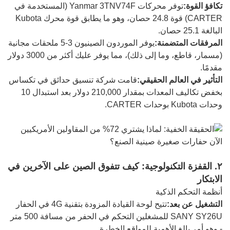
تكافؤ القوة:
توفر محركات Yanmar 3TNV74F (المستخدمة في
CARTER) قوة 24.8 حصان، وهو ما يطابق قوة محرك Kubota
البالغة 25.1 حصان.
المرفقات المتضمنة:
يوفر الموردون الصينيون 3-5 ملحقات مجانية
(مسمار، قاطع، وما إلى ذلك)، مما يوفر عليك أكثر من 3000 دولار
مقدمًا.
التأثير في العالم الحقيقي:
قامت شركة تنسيق حدائق في تكساس
بخفض تكاليف المعدات بمقدار 210,000 دولار بعد استبدال 10
وحدات Kubota بوحدات CARTER.
٢. القفزة التكنولوجية: كيف تتفوق الصين على الآخرين في
الابتكار
أنظمة التحكم الذكية
التشغيل عن بعد:
تتيح لوحة القيادة المزودة بتقنية 4G في الحفار
SANY SY26U للمشغلين التحكم في الحفر من مسافة 500 متر
- وهو أمر بالغ الأهمية للمواقع الخطرة.