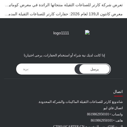
تعرض شركة كارتر للصناعات الثقيلة منتجاتها الرائدة في معرض كوماتيك الدولي 2026 في تركيا.
معرض كانتون الـ139 لعام 2026: حفارات كارتر للصناعات الثقيلة المدمجة في الجناح 12.0B35
إذا كانت لديك نية شراء أو استخدام الحفارات، يرجى اختيارنا
يرسل
اتصال
شاندونغ كارتر للصناعات الثقيلة الماكينات والشركة المحدودة.
اتصال:
فاي ليو
واتساب:
+8619862950101
هاتف:
+8619862950101
البريد الإلكتروني للمؤسسة:
CT001@CARTER.CN