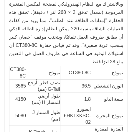
وبالاشتراك مع النظام الهيدروليكي لمضخة المكبس المتغيرة
المزدوجة (بمعدل تدفق 2 × 268 لتر / دقيقة)، تحقق هذه
الحفارة "إمدادات الطاقة عند الطلب"، مما يزيد من كفاءة
العمليات الشاقة بنسبة 20٪. يمكن لنظام إدارة الطاقة الذكي
أن يطابق ظروف العمل تلقائيًا، ويتجنب موقف "حصان كبير
يسحب عربة صغيرة". وقد تم قياس حفارة CT380-8C أن
استهلاك الوقود في الساعة في ظروف العمل في التعدين
يبلغ 28 لترًا فقط.
CT380-
نموذج
CT380-8C
نموذج
8C
نصف قطر تأرجح
الوزن التشغيلي
36.5
3565
G-Tail (مم)
طول أرضي
سعة الدلو
1.8
4150
للمسار H (مم)
ايسوزو
طول المسار J
نموذج المحرك
6HK1XKSC-
5080
(مم)
02
القدرة المقدرة