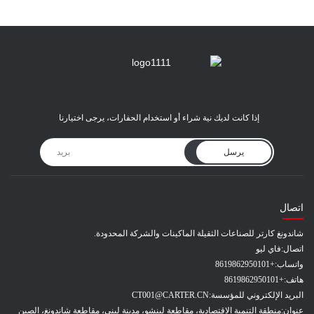
إذا كانت لديك نية شراء أو استخدام الحفارات، يرجى اختيارنا
يرسل
اتصال
شاندونغ كارتر للصناعات الثقيلة الماكينات والشركة المحدودة.
اتصال:
فاي ليو
واتساب:
+8619862950101
هاتف:
+8619862950101
البريد الإلكتروني للمؤسسة:
CT001@CARTER.CN
عنوان:
منطقة التنمية الاقتصادية، مقاطعة لينشو، مدينة ليني، مقاطعة شاندونغ، الصين