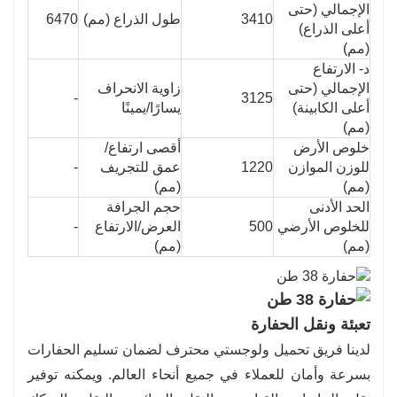
الإجمالي (حتى
3410
طول الذراع (مم)
6470
أعلى الذراع)
(مم)
د- الارتفاع
الإجمالي (حتى
زاوية الانحراف
-
3125
أعلى الكابينة)
يسارًا/يمينًا
(مم)
خلوص الأرض
أقصى ارتفاع/
للوزن الموازن
1220
عمق للتجريف
-
(مم)
(مم)
الحد الأدنى
حجم الجرافة
للخلوص الأرضي
500
العرض/الارتفاع
-
(مم)
(مم)
تعبئة ونقل الحفارة
لدينا فريق تحميل ولوجستي محترف لضمان تسليم الحفارات
بسرعة وأمان للعملاء في جميع أنحاء العالم. ويمكنه توفير