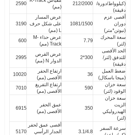
مقياس K-Track
(كيلوواط/دورة/
212/2000
2590
(مم)
دقيقة)
أقصى عزم
عرض المسار
دوران
1081/1500
على شكل حرف
3190
(نيوتن*متر)
L (مم)
سعة المحرك
عرض حذاء M-
600
7.79
(لتر)
Track (مم)
الحد الأقصى
عرض القرص
للتدفق (لتر/
300*2
2995
الدوار N (مم)
دقيقة)
ضغط العمل
ارتفاع الحفر
10020
36
(ميجا باسكال)
الأقصى (مم)
سعة خزان
ارتفاع التفريغ
7010
590
الوقود (لتر)
الأقصى (مم)
سعة خزان
الزيت
عمق الحفر
6915
350
الهيدروليكي
الأقصى (مم)
(لتر)
أقصى عمق لحفر
سرعة السفر
3.1/4.8
الجدار الرأسي
5170
(كم/ساعة)