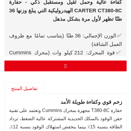
كفاءة عالية وحمل ثقيل ومستقبل ذكي - حفارة
CARTER CT380-8C الهيدروليكية التي يبلغ وزنها 36
طنًا تظهر لأول مرة بشكل مذهل
✅الوزن الإجمالي: 36 طنًا (يتناسب تمامًا مع ظروف
العمل الشاقة)
✅قوة المحرك: 212 كيلو وات (محرك Cummins
National III، توازن مثالي بين الأداء القوي وانخفاض
استهلاك الوقود)
✅سعة الدلو: 1.8 متر مكعب (دلو صخور قياسي،
مناسب لجميع سيناريوهات التكسير والحفر والتحميل)
تفاصيل المنتج
زخم قوي وكفاءة طويلة الأمد
حفارة T380-8C مجهزة بمحرك Cummins وتعتمد على تقنية
حقن الوقود بالسكك الحديدية المشتركة عالية الضغط، تزداد
الطاقة بنسبة 15٪ بينما ينخفض ​​استهلاك الوقود بنسبة 12٪.