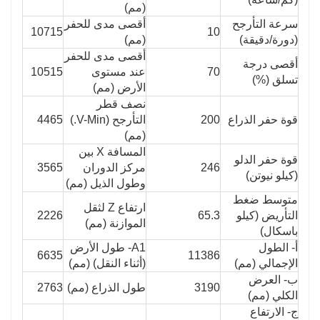
(مم)
سرعة التأرجح
أقصى مدى للحفر
10715
10
(دورة/دقيقة)
(مم)
أقصى مدى للحفر
أقصى درجة
70
عند مستوى
10515
تسلق (%)
الأرض (مم)
نصف قطر
قوة حفر الذراع
200
التأرجح (V-Min.)
4465
(مم)
المسافة X بين
قوة حفر الدلو
246
مركز الدوران
3565
(كيلو نيوتن)
وطول الذيل (مم)
متوسط ​​ضغط
ارتفاع Z لثقل
التأريض (كيلو
65.3
2226
الموازنة (مم)
باسكال)
أ- الطول
A1- طول الأرض
6635
11386
الإجمالي (مم)
(أثناء النقل) (مم)
ب- العرض
3190
طول الذراع (مم)
2763
الكلي (مم)
ج- الارتفاع