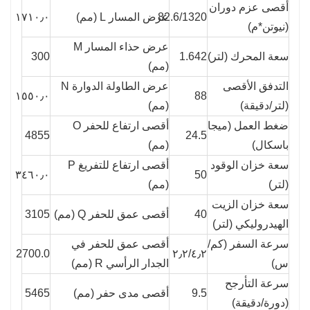
أقصى عزم دوران
82.6/1320
عرض المسار L (مم)
١٧١٠٫٠
(نيوتن*م)
عرض حذاء المسار M
سعة المحرك (لتر)
1.642
300
(مم)
التدفق الأقصى
عرض الطاولة الدوارة N
١٥٥٠٫٠
88
(لتر/دقيقة)
(مم)
ضغط العمل (ميجا
أقصى ارتفاع للحفر O
4855
24.5
باسكال)
(مم)
سعة خزان الوقود
أقصى ارتفاع للتفريغ P
٣٤٦٠٫٠
50
(لتر)
(مم)
سعة خزان الزيت
40
أقصى عمق للحفر Q (مم)
3105
الهيدروليكي (لتر)
سرعة السفر (كم/
أقصى عمق للحفر في
2700.0
٢٫٢/٤٫٢
س)
الجدار الرأسي R (مم)
سرعة التأرجح
9.5
أقصى مدى حفر (مم)
5465
(دورة/دقيقة)