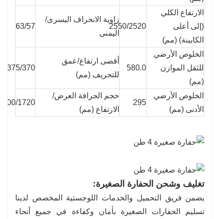
الارتفاع الكلي
زاوية الانحراف اليسرى/
(إلى أعلى
2550/2520
63/57
اليمنى
الكابينة) (مم)
الخلوص الأرضي
أقصى ارتفاع/عمق
للثقل الموازن
580.0
375/370
للتجريف (مم)
(مم)
الخلوص الأرضي
حجم الجرافة العرض/
300/1720
295
الأدنى (مم)
الارتفاع (مم)
تغليف وشحن الحفارة الصغيرة:
يضمن فريق التحميل والخدمات اللوجستية المخصص لدينا
تسليم الحفارات الصغيرة بأمان وكفاءة في جميع أنحاء