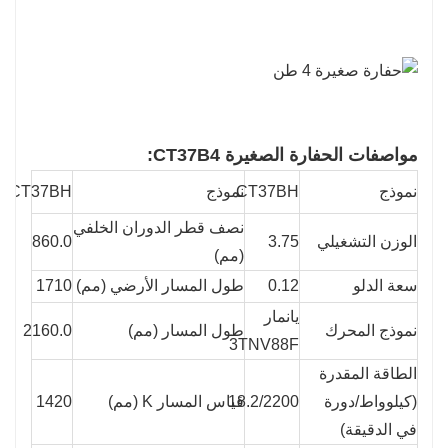
مواصفات الحفارة الصغيرة CT37B4:
نموذج
CT37BH
نموذج
CT37BH
نصف قطر الدوران الخلفي
الوزن التشغيلي
3.75
860.0
(مم)
سعة الدلو
0.12
طول المسار الأرضي (مم)
1710
يانمار
نموذج المحرك
طول المسار (مم)
2160.0
3TNV88F
الطاقة المقدرة
(كيلوواط/دورة
18.2/2200
قياس المسار K (مم)
1420
في الدقيقة)