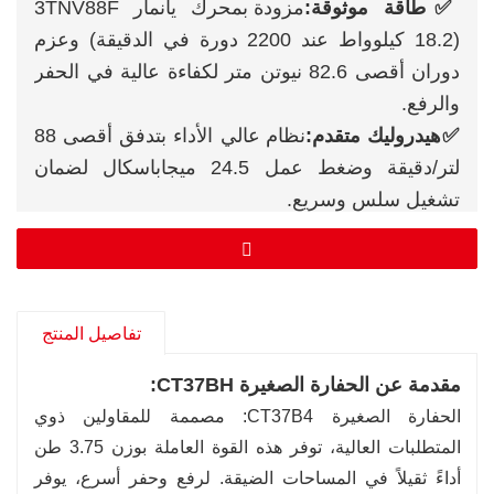
✅طاقة موثوقة:
مزودة بمحرك يانمار 3TNV88F
(18.2 كيلوواط عند 2200 دورة في الدقيقة) وعزم
دوران أقصى 82.6 نيوتن متر لكفاءة عالية في الحفر
والرفع.
✅هيدروليك متقدم:
نظام عالي الأداء بتدفق أقصى 88
لتر/دقيقة وضغط عمل 24.5 ميجاباسكال لضمان
تشغيل سلس وسريع.
✅قدرة موسعة:
تحقيق أقصى ارتفاع حفر 4.86 متر،
وعمق حفر 3.11 متر، وأقصى مدى 5.47 متر
لتطبيقات متعددة.
✅قوة فائقة:
قوة حفر الجرافة 30.4 كيلو نيوتن وقوة
تفاصيل المنتج
الذراع 18.2 كيلو نيوتن لتغلب على المواد الصلبة
مقدمة عن الحفارة الصغيرة CT37BH:
بسهولة.
الحفارة الصغيرة CT37B4: مصممة للمقاولين ذوي
✅تصميم مضغوط:
نصف قطر دوران خلفي 860 ملم
المتطلبات العالية، توفر هذه القوة العاملة بوزن 3.75 طن
وعرض 1.72 متر لسهولة التنقل في المواقع الحضرية
أداءً ثقيلاً في المساحات الضيقة. لرفع وحفر أسرع، يوفر
والمقيدة.