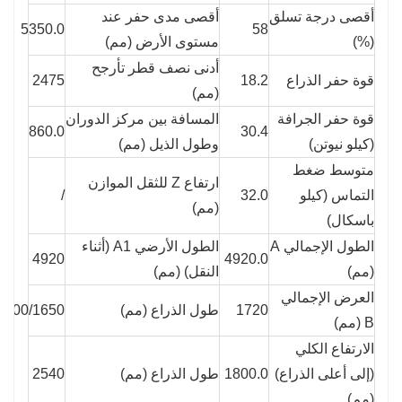
أقصى درجة تسلق
أقصى مدى حفر عند
5350.0
58
(%)
مستوى الأرض (مم)
أدنى نصف قطر تأرجح
قوة حفر الذراع
18.2
2475
(مم)
قوة حفر الجرافة
المسافة بين مركز الدوران
860.0
30.4
(كيلو نيوتن)
وطول الذيل (مم)
متوسط ضغط
ارتفاع Z للثقل الموازن
التماس (كيلو
32.0
/
(مم)
باسكال)
الطول الإجمالي A
الطول الأرضي A1 (أثناء
4920
4920.0
(مم)
النقل) (مم)
العرض الإجمالي
1720
طول الذراع (مم)
1400/1650
B (مم)
الارتفاع الكلي
(إلى أعلى الذراع)
1800.0
طول الذراع (مم)
2540
(مم)