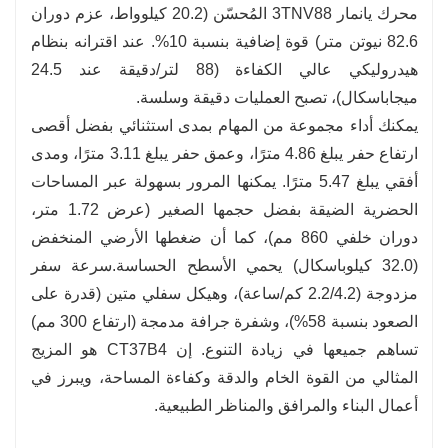
محرك يانمار 3TNV88 المُحسّن (20.2 كيلوواط، عزم دوران
✅صديق للأرض:
متوسط ضغط التلامس الأرضي البالغ
82.6 نيوتن متر) قوة إضافية بنسبة 10%. عند اقترانه بنظام
32.0 كيلوباسكال يقلل من الأضرار السطحية على
هيدروليكي عالي الكفاءة (88 لتر/دقيقة عند 24.5
التضاريس الحساسة.
ميجاباسكال)، تصبح العمليات دقيقة وسلسة.
يمكنك أداء مجموعة من المهام بمدى استثنائي بفضل أقصى
ارتفاع حفر يبلغ 4.86 مترًا، وعمق حفر يبلغ 3.11 مترًا، ومدى
أفقي يبلغ 5.47 مترًا. يمكنها المرور بسهولة عبر المساحات
الحضرية الضيقة بفضل حجمها الصغير (عرض 1.72 متر،
دوران خلفي 860 مم)، كما أن ضغطها الأرضي المنخفض
(32.0 كيلوباسكال) يحمي الأسطح الحساسة.
سرعة سفر
مزدوجة (2.2/4.2 كم/ساعة)، وهيكل سفلي متين (قدرة على
الصعود بنسبة 58%)، وشفرة جرافة مدمجة (ارتفاع 300 مم)
تساهم جميعها في زيادة التنوع. إن CT37B4 هو المزيج
المثالي من القوة الخام والدقة وكفاءة المساحة، ويبرز في
أعمال البناء والمرافق والمناظر الطبيعية.