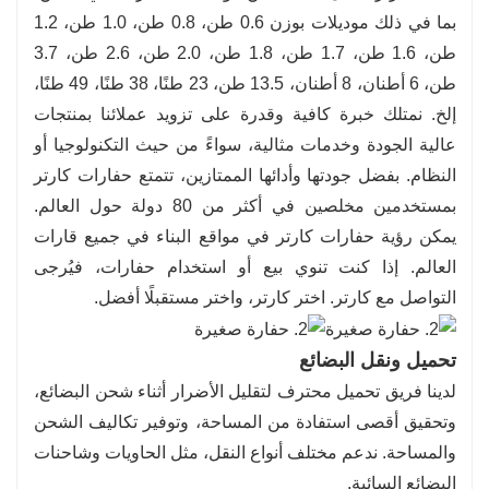
بما في ذلك موديلات بوزن 0.6 طن، 0.8 طن، 1.0 طن، 1.2
طن، 1.6 طن، 1.7 طن، 1.8 طن، 2.0 طن، 2.6 طن، 3.7
طن، 6 أطنان، 8 أطنان، 13.5 طن، 23 طنًا، 38 طنًا، 49 طنًا،
إلخ. نمتلك خبرة كافية وقدرة على تزويد عملائنا بمنتجات
عالية الجودة وخدمات مثالية، سواءً من حيث التكنولوجيا أو
النظام. بفضل جودتها وأدائها الممتازين، تتمتع حفارات كارتر
بمستخدمين مخلصين في أكثر من 80 دولة حول العالم.
يمكن رؤية حفارات كارتر في مواقع البناء في جميع قارات
العالم. إذا كنت تنوي بيع أو استخدام حفارات، فيُرجى
التواصل مع كارتر. اختر كارتر، واختر مستقبلًا أفضل.
تحميل ونقل البضائع
لدينا فريق تحميل محترف لتقليل الأضرار أثناء شحن البضائع،
وتحقيق أقصى استفادة من المساحة، وتوفير تكاليف الشحن
والمساحة. ندعم مختلف أنواع النقل، مثل الحاويات وشاحنات
البضائع السائبة.