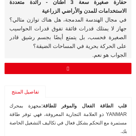
حفارة صغيرة سعة 3 أطنان - رائدة متعددة
الاستخدامات للمدن والأراضي الزراعية
في مجال الهندسة المدمجة، هل هناك توازن مثالي؟
جهاز لا يمتلك قدرات فائقة تفوق قدرات الحواسيب
الصغيرة فحسب، بل يتمتع أيضًا بجسم رشيق قادر
على الحركة بحرية في المساحات الضيقة؟
الجواب هو نعم.
مرحبًا بكم في تجربة حفارة كارتر 2.6 طن - "مقياسنا
الذهبي" المصمم بدقة متناهية. إنها ليست مجرد ترقية
في الحجم، بل هي ابتكار استراتيجي في الأداء،
مصمم خصيصًا لسدّ الفجوة بين "بعيد المنال"
تفاصيل المنتج
و"الضائع" في السوق. عندما تتجاوز المهمة حد 1.8
قلب الطاقة الفعال والموفر للطاقة:
مجهزة بمحرك
طن ويبدو أن الآلة التي يبلغ وزنها 3.8 طن قد
YANMAR ذو العلامة التجارية المعروفة، فهي توفر طاقة
استُخدمت بشكل مفرط، فهي بلا شك خياركم
مستمرة مع التحكم بشكل فعال في تكاليف التشغيل الخاصة
الحكيم.
بك.