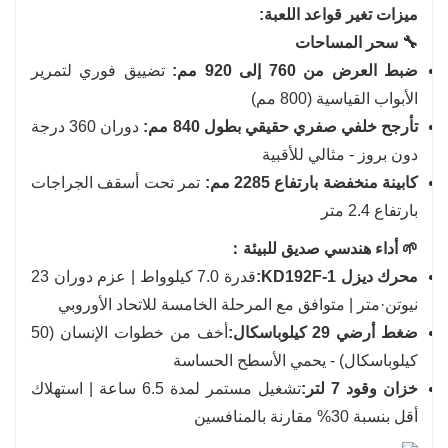
ميزات تغير قواعد اللعبة:
🔧 سحر المساحات
ضبط العرض من 760 إلى 920 مم:
تضييق فوري لتمرير
الأبواب القياسية (800 مم)
تأرجح خلفي صفري حقيقي بطول 840 مم:
دوران 360 درجة
دون بروز - مثالي للأقبية
كابينة منخفضة بارتفاع 2285 مم:
تمر تحت أسقف الجراجات
بارتفاع 2.4 متر
🌱 أداء هندسي صديق للبيئة：
محرك ديزل KD192F-1:
قدرة 7.0 كيلوواط | عزم دوران 23
نيوتن·متر | متوافق مع المرحلة الخامسة للاتحاد الأوروبي
ضغط أرضي 29 كيلوباسكال:
أخف من خطوات الإنسان (50
كيلوباسكال) - يحمي الأسطح الحساسة
خزان وقود 7 لتر:
تشغيل مستمر لمدة 6.5 ساعة | استهلاك
أقل بنسبة 30% مقارنة بالمنافسين