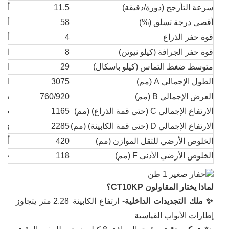
سرعة التأرجح (دورة/دقيقة)
11.5
أقص
أقصى درجة تسلق (%)
58
أقص
قوة حفر الذراع
4
أدن
قوة حفر الجرافة (كيلو نيوتن)
8
الم
متوسط ضغط التماس (كيلو باسكال)
29
ارتفاع Z للثق
الطول الإجمالي A (مم)
3075
الطول ا
العرض الإجمالي B (مم)
760/920
طول
الارتفاع الإجمالي C (حتى قمة الذراع) (مم)
1165
طول
الارتفاع الإجمالي D (حتى قمة الكابينة) (مم)
2285
زاو
الخلوص الأرضي للثقل الموازن (مم)
420
أقص
الخلوص الأرضي الأدنى F (مم)
118
حجم
لماذا يختار المقاولون CT10KP؟
✨ ملك التجديدات الداخلية
- ارتفاع الكابينة 2.28 متر يتجاوز
إطارات الأبواب القياسية