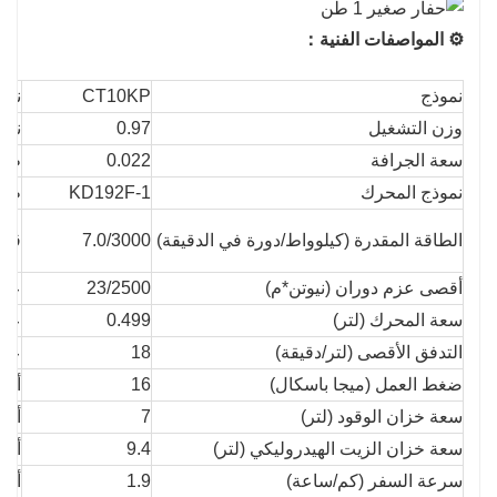
⚙️ المواصفات الفنية：
نموذج
CT10KP
نمو
وزن التشغيل
0.97
نصف 
سعة الجرافة
0.022
طول 
نموذج المحرك
KD192F-1
طول
الطاقة المقدرة (كيلوواط/دورة في الدقيقة)
7.0/3000
قياس
أقصى عزم دوران (نيوتن*م)
23/2500
عرض 
سعة المحرك (لتر)
0.499
عرض حذ
التدفق الأقصى (لتر/دقيقة)
18
عرض 
ضغط العمل (ميجا باسكال)
16
أقصى
سعة خزان الوقود (لتر)
7
أقصى
سعة خزان الزيت الهيدروليكي (لتر)
9.4
أقصى
سرعة السفر (كم/ساعة)
1.9
أقص