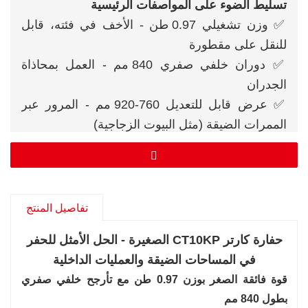
تسليط الضوء على المواصفات الرئيسية
✅ وزن تشغيلي 0.97 طن - الأخف في فئته، قابل
للنقل على مقطورة
✅ دوران خلفي صفري 840 مم - العمل بمحاذاة
الجدران
✅ عرض قابل للتعديل 760-920 مم - المرور عبر
الممرات الضيقة (مثل البيوت الزجاجية)
✅ ضغط أرضي 29 كيلو باسكال - لطيف على المروج
والأرضيات النهائية
✅ محرك KD192F-1 - قدرة 7 كيلو واط مع عزم
دوران 23 نيوتن متر
تفاصيل المنتج
حفارة كارتر CT10KP الصغيرة - الحل الأمثل للحفر
في المساحات الضيقة والعمليات الداخلية
قوة فائقة الصغر بوزن 0.97 طن مع تأرجح خلفي صفري
بطول 840 مم