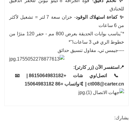
✨ تحكم دقيق
- قوة الجرافة 8 كيلو نيوتن للحفر الدقيق
للخنادق
✨ كفاءة استهلاك الوقود
- خزان سعة 7 لتر = تشغيل لأكثر
من 6 ساعات
*"يناسب بوابات الحديقة بعرض 800 مم - حفر 120 مترًا من
خطوط الري في 3 ساعات!"*
----جيمس تي، مقاول تنسيق حدائق
📍استفسر الآن (زر كارتر):
📞 اتصل/وي شات +8615064983182 | 📧
ct008@carter.cn | 🤙واتساب +86 15064983182
يشارك: