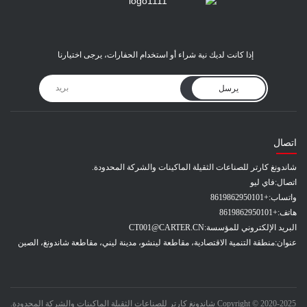
إذا كانت لديك نية شراء أو استخدام الحفارات، يرجى اختيارنا
يرسل
اتصال
شاندونغ كارتر للصناعات الثقيلة الماكينات والشركة المحدودة.
اتصال:
فاي ليو
واتساب:
+8619862950101
هاتف:
+8619862950101
البريد الإلكتروني للمؤسسة:
CT001@CARTER.CN
عنوان:
منطقة التنمية الاقتصادية، مقاطعة لينشو، مدينة ليني، مقاطعة شاندونغ، الصين
Copyright © 2020-2025 شاندونغ كارتر للصناعات الثقيلة الماكينات والشركة المحدودة.