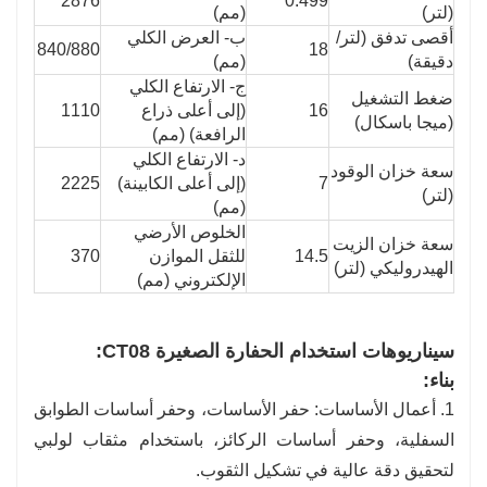
2876
0.499
(لتر)
(مم)
أقصى تدفق (لتر/
ب- العرض الكلي
840/880
18
دقيقة)
(مم)
ج- الارتفاع الكلي
ضغط التشغيل
16
(إلى أعلى ذراع
1110
(ميجا باسكال)
الرافعة) (مم)
د- الارتفاع الكلي
سعة خزان الوقود
7
(إلى أعلى الكابينة)
2225
(لتر)
(مم)
الخلوص الأرضي
سعة خزان الزيت
14.5
للثقل الموازن
370
الهيدروليكي (لتر)
الإلكتروني (مم)
سيناريوهات استخدام الحفارة الصغيرة CT08:
بناء:
1. أعمال الأساسات: حفر الأساسات، وحفر أساسات الطوابق
السفلية، وحفر أساسات الركائز، باستخدام مثقاب لولبي
لتحقيق دقة عالية في تشكيل الثقوب.