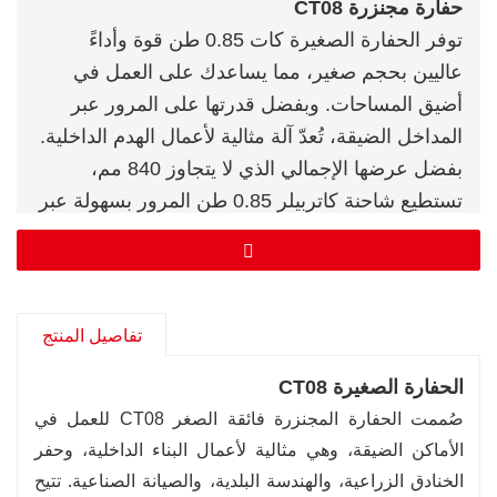
حفارة مجنزرة CT08
توفر الحفارة الصغيرة كات 0.85 طن قوة وأداءً
عاليين بحجم صغير، مما يساعدك على العمل في
أضيق المساحات. وبفضل قدرتها على المرور عبر
المداخل الضيقة، تُعدّ آلة مثالية لأعمال الهدم الداخلية.
بفضل عرضها الإجمالي الذي لا يتجاوز 840 مم،
تستطيع شاحنة كاتربيلر 0.85 طن المرور بسهولة عبر
الممرات الضيقة والأبواب. كما أصبح بالإمكان الوصول
إلى مواقع العمل الداخلية والخارجية بفضل وزنها الذي
يقل عن 1000 كجم، مما يسهل نقلها بين المواقع.
✅
ضغط النظام الهيدروليكي: 16 ميجا باسكال، معدل
تفاصيل المنتج
التدفق: 18 لتر/دقيقة، مما يضمن حركات دقيقة.
الحفارة الصغيرة CT08
✅
دلو قياسي بسعة 0.022 متر مكعب، مع ملحقات
صُممت الحفارة المجنزرة فائقة الصغر CT08 للعمل في
اختيارية مثل الكسارات الهيدروليكية والمثاقب.
الأماكن الضيقة، وهي مثالية لأعمال البناء الداخلية، وحفر
✅
تصميم مقصورة مريح مع مقاعد قابلة للتعديل
الخنادق الزراعية، والهندسة البلدية، والصيانة الصناعية. تتيح
ورؤية بانورامية.