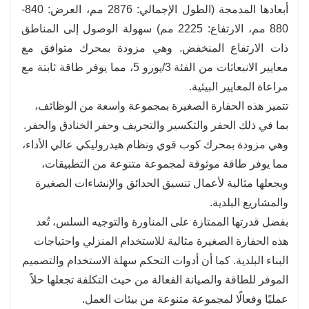
أبعادها المدمجة (الطول الإجمالي: 2876 مم، العرض: 840-
للحصول على مزيد من المعلومات حول الحفارة
880 مم، الارتفاع: 2225 مم) سهولة الوصول إلى المناطق
المجنزرة CT08، يرجى
اتصل بنا
.
ذات الارتفاع المنخفض. وهي مزودة بمحرك متوافق مع
معايير الانبعاثات من الفئة 3/يورو 5، مما يوفر طاقة ثابتة مع
مراعاة المعايير البيئية.
تتميز هذه الحفارة الصغيرة بمجموعة واسعة من الوظائف،
بما في ذلك الحفر والتكسير والتجريف وحفر الخنادق والحفر.
وهي مزودة بمحرك كوب قوي ونظام هيدروليكي عالي الأداء،
مما يوفر طاقة موثوقة لمجموعة متنوعة من التطبيقات،
ويجعلها مثالية لأعمال تنسيق الحدائق والإنشاءات الصغيرة
والمشاريع البلدية.
بفضل قدرتها الممتازة على المناورة والتوجيه السلس، تُعد
هذه الحفارة الصغيرة مثالية للاستخدام المنزلي واحتياجات
البناء البلدية. كما أن أدوات التحكم سهلة الاستخدام والتصميم
الموفر للطاقة والصيانة الفعالة من حيث التكلفة تجعلها حلاً
عمليًا وفعالًا لمجموعة متنوعة من بيئات العمل.