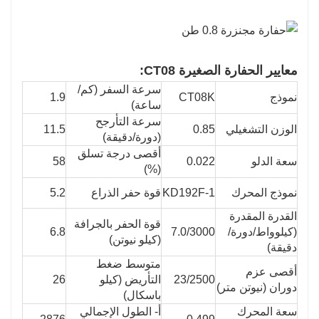
معايير الحفارة الصغيرة CT08:
سرعة السفر (كم/
نموذج
CT08K
1.9
ساعة)
سرعة التأرجح
الوزن التشغيلي
0.85
11.5
(دورة/دقيقة)
أقصى درجة تسلق
سعة الدلو
0.022
58
(%)
نموذج المحرك
KD192F-1
قوة حفر الذراع
5.2
القدرة المقدرة
قوة الحفر بالجرافة
(كيلوواط/دورة/
7.0/3000
6.8
(كيلو نيوتن)
دقيقة)
متوسط ​​ضغط
أقصى عزم
23/2500
التأريض (كيلو
26
دوران (نيوتن متر)
باسكال)
سعة المحرك
أ- الطول الإجمالي