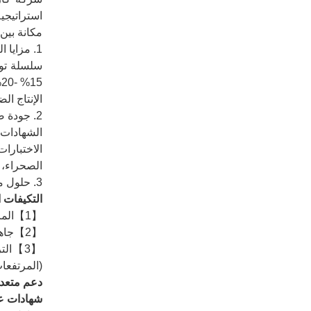
مكانة بين
1. مزايا التجمعات الصناعية، وضبط التكاليف الذي لا مثيل له
15% -20%.
الإنتاج الضخم: قدرة إن
2. جودة صارمة، امتثال عالمي
الشهادات المزدوجة: شهادات
الصحراء، و
3. حلول مخصصة للتحديات العالمية
التكيفات ا
【1】المرونة: التوافق مع 110 فولت/220 فولت/380 فولت.
【2】جاهز للتوصيل: وصلات سريعة لأكثر من 20 أداة (قواطع، براغي، ملاقط).
【3】ال
(المرتفعات
دعم متعدد اللغات: واج
شهادات عال