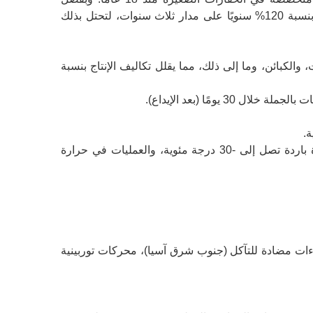
استراتيجية "القيمة القصوى + التخصيص حسب الطلب"، ارتفع حجم صادراتها بنسبة 120% سنويًا على مدار ثلاث سنوات، لتحتل بذلك
يكية، والمسارات، والكبائن، وما إلى ذلك، مما يقلل تكاليف الإنتاج بنسبة
الاختبارات القصوى: اختبارات التحمل لمدة 2000 ساعة (البدء في درجة حرارة باردة تصل إلى -30 درجة مئوية، والعمليات في حرارة
ءات مضادة للتآكل (جنوب شرق آسيا)، محركات توربينية