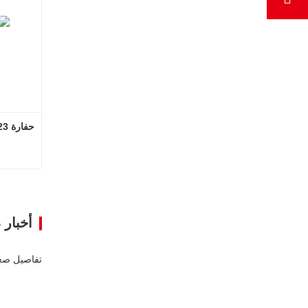
حفارة 23 طنًا من آلات البناء
اتصل ا
أخبار 