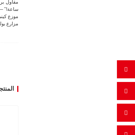
ساعة!" —azonia Construcões
موزع كيني:
مزارع بولندي: "نموذج 1.0 طن لخنادق البسا
المنتج