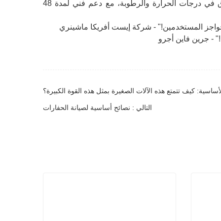
مقاول برازيلي: "عشر وحدات CT10 لبناء طرق الغابات المطيرة - أداء متفوق في درجات الحرارة والرطوبة، مع دعم فني لمدة 48
لت حواجز المستخدمين!" - شركة إيست أفريكا ماشينري
أساسية: كيف تتمتع هذه الآلات الصغيرة بمثل هذه القوة الكبيرة؟
التالي : نصائح أساسية لصيانة الحفارات