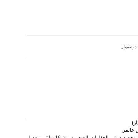
س عالمي
شركة كارتر للصناعات الثقيلة، الرائدة في مجمع لينشو للآلات في شاندونغ، متخصصة في الحفارات الصغيرة منذ 18 عامًا. وبفضل