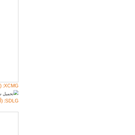
XCMG: (خبير في الآلات الثقيلة مدعوم من الدولة، حلول شاملة للسيناريوهات)
SDLG: (أفضل قيمة مقابل المال، الخيار الأفضل للمشاريع الزراعية)