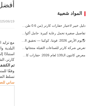
أفضل 10 حفا
المواد شعبية
25/06/19 08:26
دليل خبير لاختيار حفارات كارتر (من 0.6 طن إلى 60 طن) لتحقيق الكفاءة المثلى في موقع العمل
تفاصيل صغيرة تحمل رعاية كبيرة: حامل أكواب ملحوم حسب الطلب للحفارات الصغيرة
🌎يوم الأرض 2026: قوتنا، كوكبنا — تحقيق البناء منخفض الكربون باستخدام حفارات كارتر الصغيرة
مع تزايد ا
تعرض شركة كارتر للصناعات الثقيلة منتجاتها الرائدة في معرض كوماتيك الدولي 2026 في تركيا.
البلدية و
معرض كانتون الـ139 لعام 2026: حفارات كارتر للصناعات الثقيلة المدمجة في الجناح 12.0B35
كارتر، الش
تم الكشف ع
تسلط الضوء
ساني للصنا