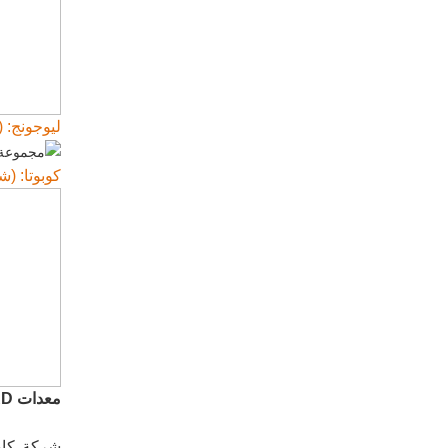
ليوجونج: (ت
كوبوتا: (ش
معدات SUNWARD الذكية (رائدة في مجال الهندسة تحت الأرض مدفوعة بالابتكار)