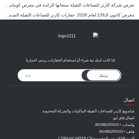
تعرض شركة كارتر للصناعات الثقيلة منتجاتها الرائدة في معرض كوماتيك الدولي 2026 في تركيا.
معرض كانتون الـ139 لعام 2026: حفارات كارتر للصناعات الثقيلة المدمجة في الجناح 12.0B35
إذا كانت لديك نية شراء أو استخدام الحفارات، يرجى اختيارنا
يرسل
اتصال
شاندونغ كارتر للصناعات الثقيلة الماكينات والشركة المحدودة.
اتصال:
فاي ليو
واتساب:
+8619862950101
هاتف:
+8619862950101
البريد الإلكتروني للمؤسسة:
CT001@CARTER.CN